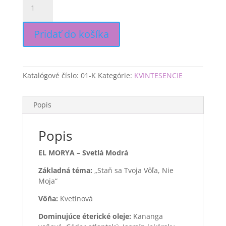
EL
MORYA
-
Pridať do košíka
Svetlá
modrá
Katalógové číslo:
01-K
Kategórie:
KVINTESENCIE
Popis
Popis
EL MORYA – Svetlá Modrá
Základná téma:
„Staň sa Tvoja Vôľa, Nie
Moja“
Vôňa:
Kvetinová
Dominujúce éterické oleje:
Kananga