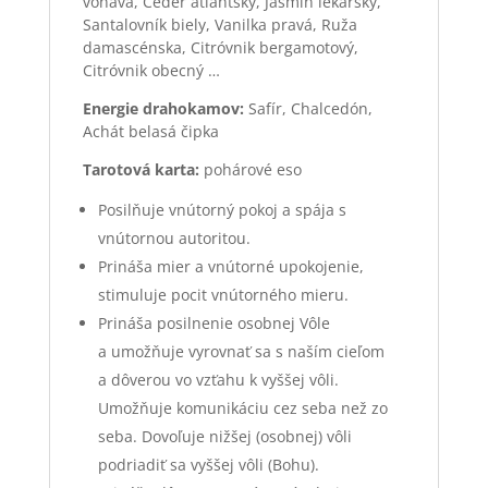
voňavá, Céder atlantský, Jasmín lekársky,
Santalovník biely, Vanilka pravá, Ruža
damascénska, Citróvnik bergamotový,
Citróvnik obecný …
Energie drahokamov:
Safír, Chalcedón,
Achát belasá čipka
Tarotová karta:
pohárové eso
Posilňuje vnútorný pokoj a spája s
vnútornou autoritou.
Prináša mier a vnútorné upokojenie,
stimuluje pocit vnútorného mieru.
Prináša posilnenie osobnej Vôle
a umožňuje vyrovnať sa s naším cieľom
a dôverou vo vzťahu k vyššej vôli.
Umožňuje komunikáciu cez seba než zo
seba. Dovoľuje nižšej (osobnej) vôli
podriadiť sa vyššej vôli (Bohu).