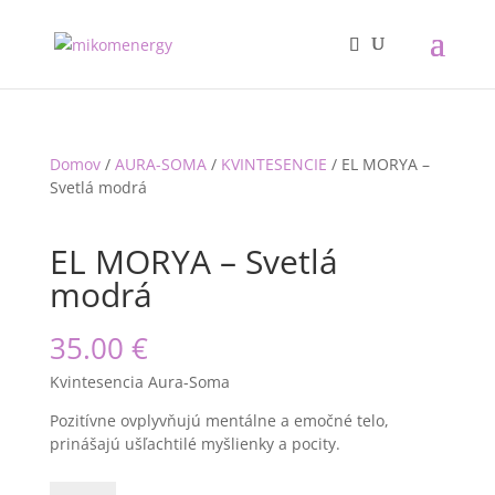
Domov
/
AURA-SOMA
/
KVINTESENCIE
/ EL MORYA –
Svetlá modrá
EL MORYA – Svetlá
modrá
35.00
€
Kvintesencia Aura-Soma
Pozitívne ovplyvňujú mentálne a emočné telo,
prinášajú ušľachtilé myšlienky a pocity.
množstvo