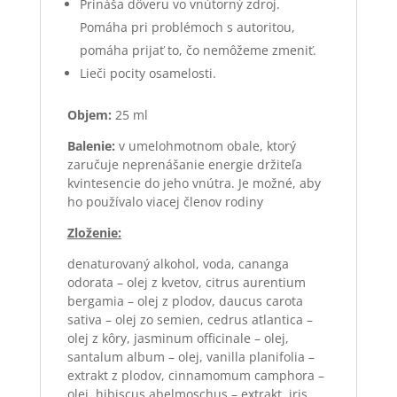
Prináša dôveru vo vnútorný zdroj.
Pomáha pri problémoch s autoritou,
pomáha prijať to, čo nemôžeme zmeniť.
Lieči pocity osamelosti.
Objem:
25 ml
Balenie:
v umelohmotnom obale, ktorý
zaručuje neprenášanie energie držiteľa
kvintesencie do jeho vnútra. Je možné, aby
ho používalo viacej členov rodiny
Zloženie:
denaturovaný alkohol, voda, cananga
odorata – olej z kvetov, citrus aurentium
bergamia – olej z plodov, daucus carota
sativa – olej zo semien, cedrus atlantica –
olej z kôry, jasminum officinale – olej,
santalum album – olej, vanilla planifolia –
extrakt z plodov, cinnamomum camphora –
olej, hibiscus abelmoschus – extrakt, iris