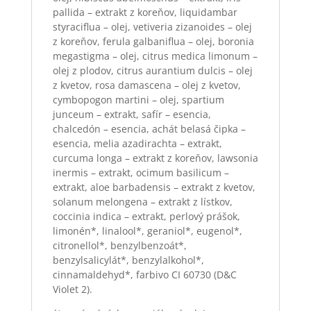
pallida – extrakt z koreňov, liquidambar
styraciflua – olej, vetiveria zizanoides – olej
z koreňov, ferula galbaniflua – olej, boronia
megastigma – olej, citrus medica limonum –
olej z plodov, citrus aurantium dulcis – olej
z kvetov, rosa damascena – olej z kvetov,
cymbopogon martini – olej, spartium
junceum – extrakt, safír – esencia,
chalcedón – esencia, achát belasá čipka –
esencia, melia azadirachta – extrakt,
curcuma longa – extrakt z koreňov, lawsonia
inermis – extrakt, ocimum basilicum –
extrakt, aloe barbadensis – extrakt z kvetov,
solanum melongena – extrakt z lístkov,
coccinia indica – extrakt, perlový prášok,
limonén*, linalool*, geraniol*, eugenol*,
citronellol*, benzylbenzoát*,
benzylsalicylát*, benzylalkohol*,
cinnamaldehyd*, farbivo CI 60730 (D&C
Violet 2).