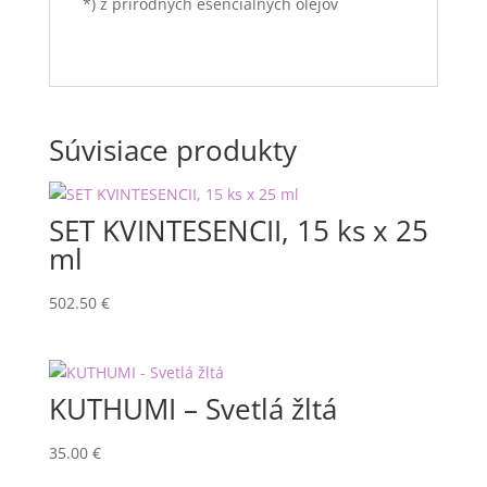
*) z prírodných esenciálnych olejov
Súvisiace produkty
SET KVINTESENCII, 15 ks x 25
ml
502.50
€
KUTHUMI – Svetlá žltá
35.00
€