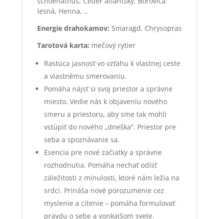
schoenathus, Céder atlantský, Borovica
lesná, Henna, ..
Energie drahokamov:
Smaragd, Chrysopras
Tarotová karta:
mečový rytier
Rastúca jasnosť vo vzťahu k vlastnej ceste
a vlastnému smerovaniu.
Pomáha nájsť si svoj priestor a správne
miesto. Vedie nás k objaveniu nového
smeru a priestoru, aby sme tak mohli
vstúpiť do nového „dneška“. Priestor pre
seba a spoznávanie sa.
Esencia pre nové začiatky a správne
rozhodnutia. Pomáha nechať odísť
záležitosti z minulosti, ktoré nám ležia na
srdci. Prináša nové porozumenie cez
myslenie a cítenie – pomáha formulovať
pravdu o sebe a vonkajšom svete.