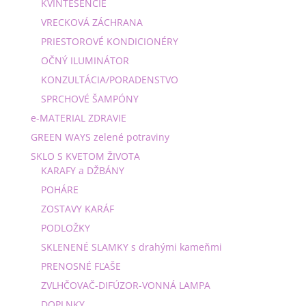
KVINTESENCIE
VRECKOVÁ ZÁCHRANA
PRIESTOROVÉ KONDICIONÉRY
OČNÝ ILUMINÁTOR
KONZULTÁCIA/PORADENSTVO
SPRCHOVÉ ŠAMPÓNY
e-MATERIAL ZDRAVIE
GREEN WAYS zelené potraviny
SKLO S KVETOM ŽIVOTA
KARAFY a DŽBÁNY
POHÁRE
ZOSTAVY KARÁF
PODLOŽKY
SKLENENÉ SLAMKY s drahými kameňmi
PRENOSNÉ FĽAŠE
ZVLHČOVAČ-DIFÚZOR-VONNÁ LAMPA
DOPLNKY