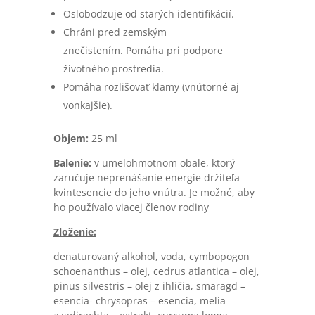
Oslobodzuje od starých identifikácií.
Chráni pred zemským
znečistením. Pomáha pri podpore
životného prostredia.
Pomáha rozlišovať klamy (vnútorné aj
vonkajšie).
Objem:
25 ml
Balenie:
v umelohmotnom obale, ktorý
zaručuje neprenášanie energie držiteľa
kvintesencie do jeho vnútra. Je možné, aby
ho používalo viacej členov rodiny
Zloženie:
denaturovaný alkohol, voda, cymbopogon
schoenanthus – olej, cedrus atlantica – olej,
pinus silvestris – olej z ihličia, smaragd –
esencia- chrysopras – esencia, melia