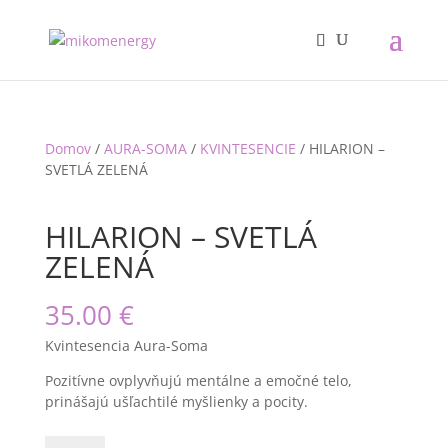
Domov
/
AURA-SOMA
/
KVINTESENCIE
/ HILARION –
SVETLÁ ZELENÁ
HILARION – SVETLÁ
ZELENÁ
35.00
€
Kvintesencia Aura-Soma
Pozitívne ovplyvňujú mentálne a emočné telo,
prinášajú ušľachtilé myšlienky a pocity.
množstvo