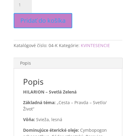
HILARION
-
SVETLÁ
Pridať do košíka
ZELENÁ
Katalógové číslo:
04-K
Kategórie:
KVINTESENCIE
Popis
Popis
HILARION – Svetlá Zelená
Základná téma:
„Cesta – Pravda – Svetlo/
Život“
Vôňa:
Svieža, lesná
Dominujúce éterické oleje:
Cymbopogon