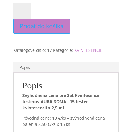
množstvo
SET
KVINTESENCOVÝCH
TESTÉROV,
Pridať do košíka
15
x
2,5ml
Katalógové číslo:
17
Kategórie:
KVINTESENCIE
Popis
Popis
Zvýhodnená cena pre Set Kvintesencií
testerov AURA-SOMA , 15 tester
kvintesencií x 2,5 ml
Pôvodná cena: 10 €/ks – zvýhodnená cena
balenia 8,50 €/ks x 15 ks