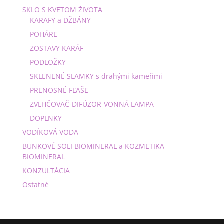
SKLO S KVETOM ŽIVOTA
KARAFY a DŽBÁNY
POHÁRE
ZOSTAVY KARÁF
PODLOŽKY
SKLENENÉ SLAMKY s drahými kameňmi
PRENOSNÉ FĽAŠE
ZVLHČOVAČ-DIFÚZOR-VONNÁ LAMPA
DOPLNKY
VODÍKOVÁ VODA
BUNKOVÉ SOLI BIOMINERAL a KOZMETIKA
BIOMINERAL
KONZULTÁCIA
Ostatné