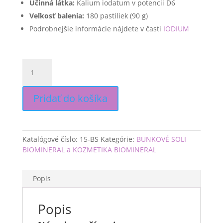
Účinná látka:
​ Kalium iodatum v potencii D6
Veľkosť balenia:
​ 180 pastiliek (90 g)
Podrobnejšie informácie nájdete v časti
IODIUM
množstvo
IODIUM
(Kalium
Iodatum)
Pridať do košíka
Biomineral
D6
Katalógové číslo:
15-BS
Kategórie:
BUNKOVÉ SOLI
BIOMINERAL a KOZMETIKA BIOMINERAL
Popis
Popis