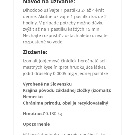
Návod na užívanie:
Dlhodobo užívajte 1 pastilku 2- až 4-krát
denne. Akútne užívajte 1 pastilku každé 2
hodiny. V prípade potreby možno dávku
zvýšiť až na 1 pastilku každých 15 min.
Nechajte roz­pustiť v ústach alebo užívajte
rozpustené vo vode.
Zloženie:
izomalt (objemové činidlo), horečnaté soli
mastných ky­selín (protihrudkujúca látka),
jodid draselný 0,0005 mg v jednej pastilke
Vyrobené na Slovensku
Krajina pôvodu základnej zložky (izomalt):
Nemecko
Chránime prírodu, obal je recyklovateľný
Hmotnosť
0.130 kg
Upozornenie
Výživový doplnok sa nesmie používať ako