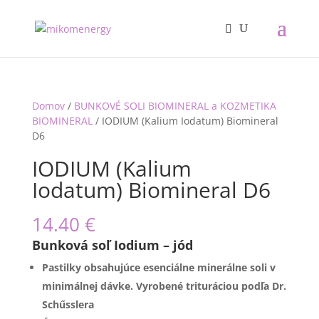
Domov
/
BUNKOVÉ SOLI BIOMINERAL a KOZMETIKA
BIOMINERAL
/ IODIUM (Kalium Iodatum) Biomineral
D6
IODIUM (Kalium
Iodatum) Biomineral D6
14.40
€
Bunková soľ Iodium – jód
Pastilky obsahujúce esenciálne minerálne soli v
minimálnej dávke. Vyrobené trituráciou podľa Dr.
Schűsslera