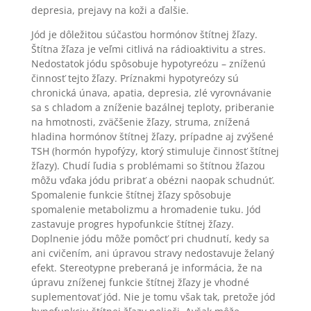
depresia, prejavy na koži a ďalšie.
Jód je dôležitou súčasťou hormónov štítnej žľazy.
Štítna žľaza je veľmi citlivá na rádioaktivitu a stres.
Nedostatok jódu spôsobuje hypotyreózu – zníženú
činnosť tejto žľazy. Príznakmi hypotyreózy sú
chronická únava, apatia, depresia, zlé vyrovnávanie
sa s chladom a zníženie bazálnej teploty, priberanie
na hmotnosti, zväčšenie žľazy, struma, znížená
hladina hormónov štítnej žľazy, prípadne aj zvýšené
TSH (hormón hypofýzy, ktorý stimuluje činnosť štítnej
žľazy). Chudí ľudia s problémami so štítnou žľazou
môžu vďaka jódu pribrať a obézni naopak schudnúť.
Spomalenie funkcie štítnej žľazy spôsobuje
spomalenie metabolizmu a hromadenie tuku. Jód
zastavuje progres hypofunkcie štítnej žľazy.
Doplnenie jódu môže pomôcť pri chudnutí, kedy sa
ani cvičením, ani úpravou stravy nedostavuje želaný
efekt. Stereotypne preberaná je informácia, že na
úpravu zníženej funkcie štítnej žľazy je vhodné
suplementovať jód. Nie je tomu však tak, pretože jód