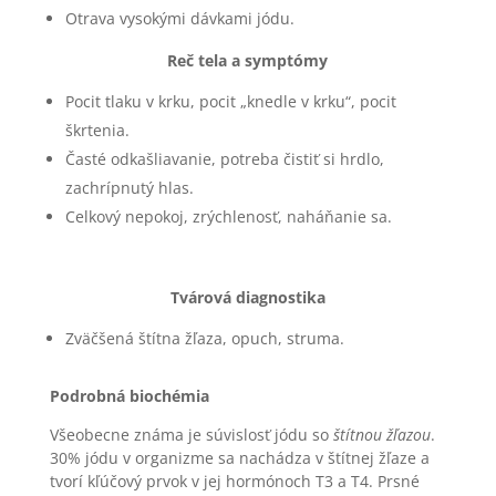
Otrava vysokými dávkami jódu.
Reč tela a symptómy
Pocit tlaku v krku, pocit „knedle v krku“, pocit
škrtenia.
Časté odkašliavanie, potreba čistiť si hrdlo,
zachrípnutý hlas.
Celkový nepokoj, zrýchlenosť, naháňanie sa.
Tvárová diagnostika
Zväčšená štítna žľaza, opuch, struma.
Podrobná biochémia
Všeobecne známa je súvislosť jódu so
štítnou žľazou
.
30% jódu v organizme sa nachádza v štítnej žľaze a
tvorí kľúčový prvok v jej hormónoch T3 a T4. Prsné