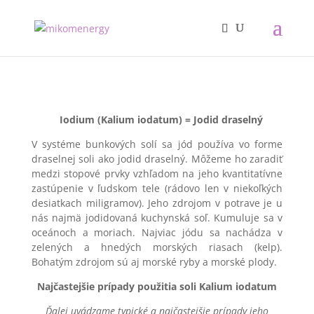
Iodium (Kalium iodatum) = Jodid draselný
V systéme bunkových solí sa jód používa vo forme
draselnej soli ako jodid draselný. Môžeme ho zaradiť
medzi stopové prvky vzhľadom na jeho kvantitatívne
zastúpenie v ľudskom tele (rádovo len v niekoľkých
desiatkach miligramov). Jeho zdrojom v potrave je u
nás najmä jodidovaná kuchynská soľ. Kumuluje sa v
oceánoch a moriach. Najviac jódu sa nachádza v
zelených a hnedých morských riasach (kelp).
Bohatým zdrojom sú aj morské ryby a morské plody.
Najčastejšie prípady použitia soli Kalium iodatum
Ďalej uvádzame typické a najčastejšie prípady jeho