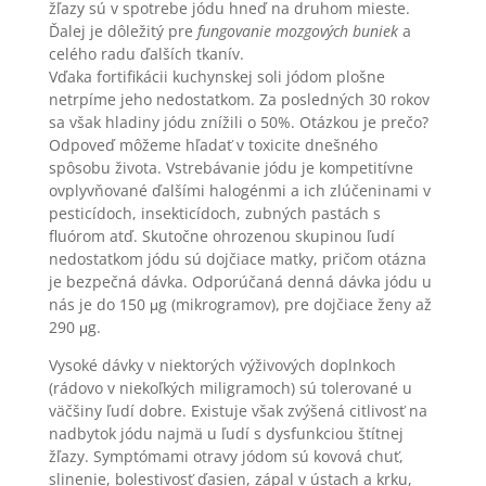
žľazy sú v spotrebe jódu hneď na druhom mieste.
Ďalej je dôležitý pre
fungovanie mozgových buniek
a
celého radu ďalších tkanív.
Vďaka fortifikácii kuchynskej soli jódom plošne
netrpíme jeho nedostatkom. Za posledných 30 rokov
sa však hladiny jódu znížili o 50%. Otázkou je prečo?
Odpoveď môžeme hľadať v toxicite dnešného
spôsobu života. Vstrebávanie jódu je kompetitívne
ovplyvňované ďalšími halogénmi a ich zlúčeninami v
pesticídoch, insekticídoch, zubných pastách s
fluórom atď. Skutočne ohrozenou skupinou ľudí
nedostatkom jódu sú dojčiace matky, pričom otázna
je bezpečná dávka. Odporúčaná denná dávka jódu u
nás je do 150 μg (mikrogramov), pre dojčiace ženy až
290 μg.
Vysoké dávky v niektorých výživových doplnkoch
(rádovo v niekoľkých miligramoch) sú tolerované u
väčšiny ľudí dobre. Existuje však zvýšená citlivosť na
nadbytok jódu najmä u ľudí s dysfunkciou štítnej
žľazy. Symptómami otravy jódom sú kovová chuť,
slinenie, bolestivosť ďasien, zápal v ústach a krku,