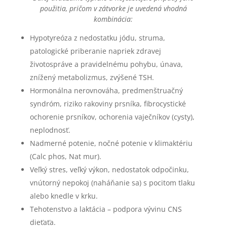
použitia, pričom v zátvorke je uvedená vhodná
kombinácia:
Hypotyreóza z nedostatku jódu, struma,
patologické priberanie napriek zdravej
životospráve a pravidelnému pohybu, únava,
znížený metabolizmus, zvýšené TSH.
Hormonálna nerovnováha, predmenštruačný
syndróm, riziko rakoviny prsníka, fibrocystické
ochorenie prsníkov, ochorenia vaječníkov (cysty),
neplodnosť.
Nadmerné potenie, nočné potenie v klimaktériu
(Calc phos, Nat mur).
Veľký stres, veľký výkon, nedostatok odpočinku,
vnútorný nepokoj (naháňanie sa) s pocitom tlaku
alebo knedle v krku.
Tehotenstvo a laktácia – podpora vývinu CNS
dieťaťa.