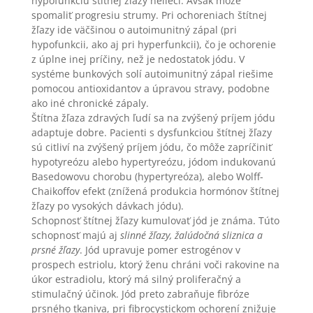
hypofunkciu štítnej žľazy nelieči. Avšak môže
spomaliť progresiu strumy. Pri ochoreniach štítnej
žľazy ide väčšinou o autoimunitný zápal (pri
hypofunkcii, ako aj pri hyperfunkcii), čo je ochorenie
z úplne inej príčiny, než je nedostatok jódu. V
systéme bunkových solí autoimunitný zápal riešime
pomocou antioxidantov a úpravou stravy, podobne
ako iné chronické zápaly.
Štítna žľaza zdravých ľudí sa na zvýšený príjem jódu
adaptuje dobre. Pacienti s dysfunkciou štítnej žľazy
sú citliví na zvýšený príjem jódu, čo môže zapríčiniť
hypotyreózu alebo hypertyreózu, jódom indukovanú
Basedowovu chorobu (hypertyreóza), alebo Wolff-
Chaikoffov efekt (znížená produkcia hormónov štítnej
žľazy po vysokých dávkach jódu).
Schopnosť štítnej žľazy kumulovať jód je známa. Túto
schopnosť majú aj
slinné žľazy, žalúdočná sliznica a
prsné žľazy
. Jód upravuje pomer estrogénov v
prospech estriolu, ktorý ženu chráni voči rakovine na
úkor estradiolu, ktorý má silný proliferačný a
stimulačný účinok. Jód preto zabraňuje fibróze
prsného tkaniva, pri fibrocystickom ochorení znižuje