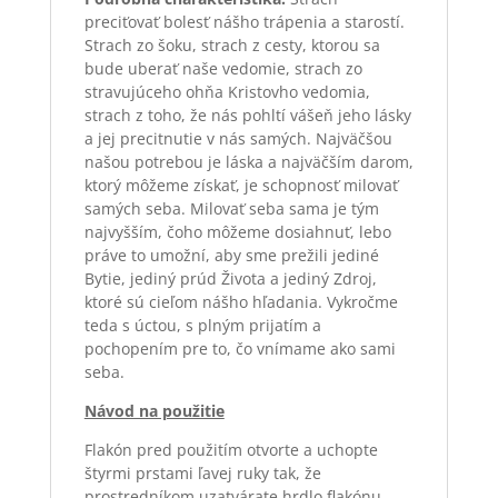
preciťovať bolesť nášho trápenia a starostí.
Strach zo šoku, strach z cesty, ktorou sa
bude uberať naše vedomie, strach zo
stravujúceho ohňa Kristovho vedomia,
strach z toho, že nás pohltí vášeň jeho lásky
a jej precitnutie v nás samých. Najväčšou
našou potrebou je láska a najväčším darom,
ktorý môžeme získať, je schopnosť milovať
samých seba. Milovať seba sama je tým
najvyšším, čoho môžeme dosiahnuť, lebo
práve to umožní, aby sme prežili jediné
Bytie, jediný prúd Života a jediný Zdroj,
ktoré sú cieľom nášho hľadania. Vykročme
teda s úctou, s plným prijatím a
pochopením pre to, čo vnímame ako sami
seba.
Návod na použitie
Flakón pred použitím otvorte a uchopte
štyrmi prstami ľavej ruky tak, že
prostredníkom uzatvárate hrdlo flakónu,