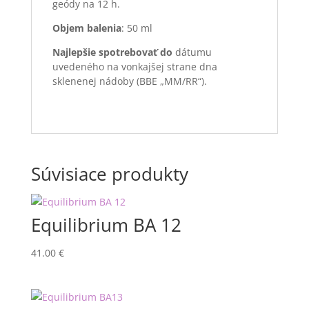
geódy na 12 h.
Objem balenia
: 50 ml
Najlepšie spotrebova
ť
do
dátumu
uvedeného na vonkajšej strane dna
sklenenej nádoby (BBE „MM/RR“).
Súvisiace produkty
Equilibrium BA 12
41.00
€