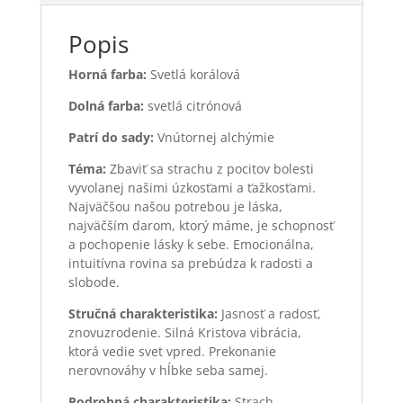
Popis
Horná farba:
Svetlá korálová
Dolná farba:
svetlá citrónová
Patrí do sady:
Vnútornej alchýmie
Téma:
Zbaviť sa strachu z pocitov bolesti
vyvolanej našimi úzkosťami a ťažkosťami.
Najväčšou našou potrebou je láska,
najväčším darom, ktorý máme, je schopnosť
a pochopenie lásky k sebe. Emocionálna,
intuitívna rovina sa prebúdza k radosti a
slobode.
Stručná charakteristika:
Jasnosť a radosť,
znovuzrodenie. Silná Kristova vibrácia,
ktorá vedie svet vpred. Prekonanie
nerovnováhy v hĺbke seba samej.
Podrobná charakteristika:
Strach