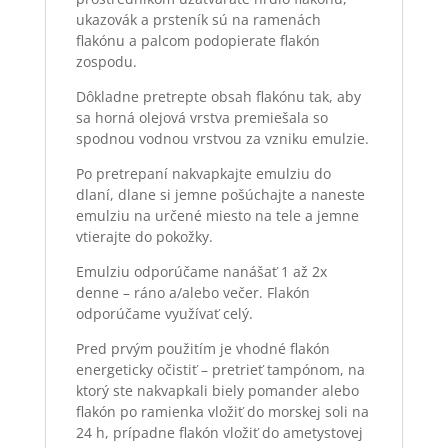
ukazovák a prsteník sú na ramenách
flakónu a palcom podopierate flakón
zospodu.
Dôkladne pretrepte obsah flakónu tak, aby
sa horná olejová vrstva premiešala so
spodnou vodnou vrstvou za vzniku emulzie.
Po pretrepaní nakvapkajte emulziu do
dlaní, dlane si jemne pošúchajte a naneste
emulziu na určené miesto na tele a jemne
vtierajte do pokožky.
Emulziu odporúčame nanášať 1 až 2x
denne – ráno a/alebo večer. Flakón
odporúčame využívať celý.
Pred prvým použitím je vhodné flakón
energeticky očistiť – pretrieť tampónom, na
ktorý ste nakvapkali biely pomander alebo
flakón po ramienka vložiť do morskej soli na
24 h, prípadne flakón vložiť do ametystovej