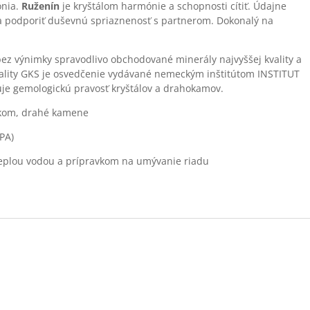
ónia.
Ruženín
je kryštálom harmónie a schopnosti cítiť. Údajne
 a podporiť duševnú spriaznenosť s partnerom. Dokonalý na
z výnimky spravodlivo obchodované minerály najvyššej kvality a
vality GKS je osvedčenie vydávané nemeckým inštitútom INSTITUT
je gemologickú pravosť kryštálov a drahokamov.
ákom, drahé kamene
BPA)
teplou vodou a prípravkom na umývanie riadu