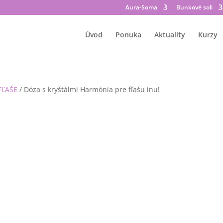
Aura-Soma
Bunkové soli
Úvod
Ponuka
Aktuality
Kurzy
FĽAŠE
/ Dóza s kryštálmi Harmónia pre fľašu inu!