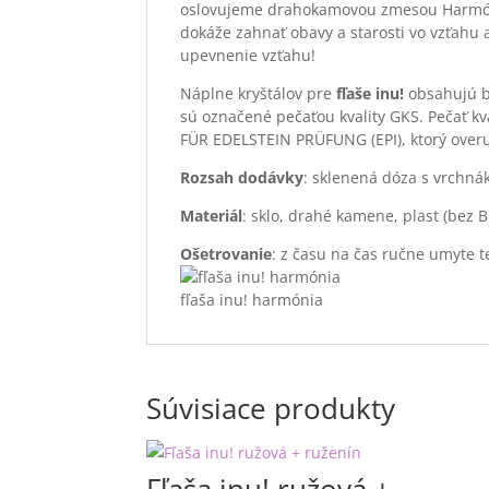
oslovujeme drahokamovou zmesou Harm
dokáže zahnať obavy a starosti vo vzťahu
upevnenie vzťahu!
Náplne kryštálov pre
fľaše inu!
obsahujú be
sú označené pečaťou kvality GKS. Pečať k
FÜR EDELSTEIN PRÜFUNG (EPI), ktorý overu
Rozsah dodávky
: sklenená dóza s vrchn
Materiál
: sklo, drahé kamene, plast (bez 
Ošetrovanie
: z času na čas ručne umyte 
fľaša inu! harmónia
Súvisiace produkty