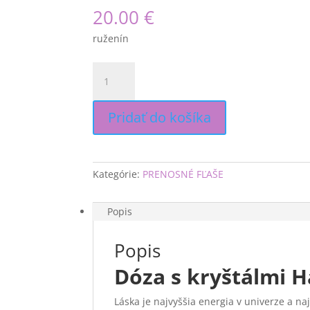
20.00
€
ruženín
množstvo
Dóza
s
kryštálmi
Pridať do košíka
Harmónia
pre
fľašu
inu!
Kategórie:
PRENOSNÉ FĽAŠE
Popis
Popis
Dóza s kryštálmi H
Láska je najvyššia energia v univerze a naj