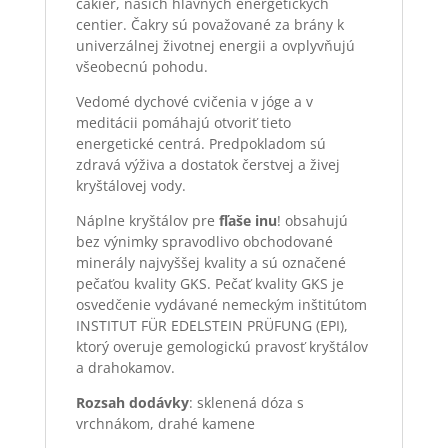
čakier, našich hlavných energetických
centier. Čakry sú považované za brány k
univerzálnej životnej energii a ovplyvňujú
všeobecnú pohodu.
Vedomé dychové cvičenia v jóge a v
meditácii pomáhajú otvoriť tieto
energetické centrá. Predpokladom sú
zdravá výživa a dostatok čerstvej a živej
kryštálovej vody.
Náplne kryštálov pre
fľaše inu
! obsahujú
bez výnimky spravodlivo obchodované
minerály najvyššej kvality a sú označené
pečaťou kvality GKS. Pečať kvality GKS je
osvedčenie vydávané nemeckým inštitútom
INSTITUT FÜR EDELSTEIN PRÜFUNG (EPI),
ktorý overuje gemologickú pravosť kryštálov
a drahokamov.
Rozsah dodávky
: sklenená dóza s
vrchnákom, drahé kamene