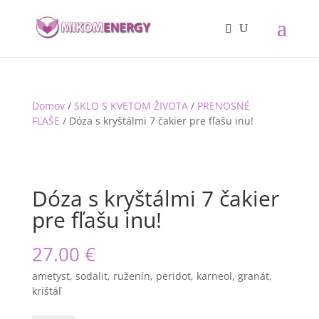
Domov
/
SKLO S KVETOM ŽIVOTA
/
PRENOSNÉ
FĽAŠE
/ Dóza s kryštálmi 7 čakier pre fľašu inu!
Dóza s kryštálmi 7 čakier
pre fľašu inu!
27.00
€
ametyst, sodalit, ruženín, peridot, karneol, granát,
krištáľ