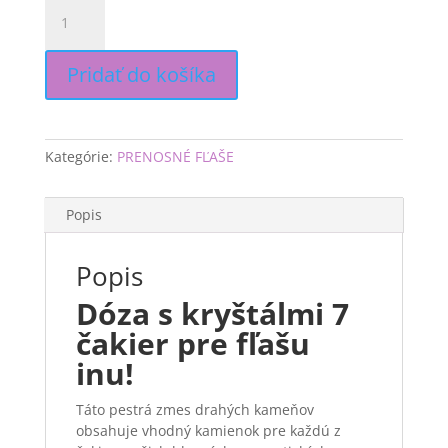
množstvo
Dóza
s
kryštálmi
Pridať do košíka
7
čakier
pre
fľašu
Kategórie:
PRENOSNÉ FĽAŠE
inu!
Popis
Popis
Dóza s kryštálmi 7
čakier pre fľašu
inu!
Táto pestrá zmes drahých kameňov
obsahuje vhodný kamienok pre každú z