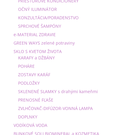
PRIESTOROVÉ KONDICIONÉRY
OČNÝ ILUMINÁTOR
KONZULTÁCIA/PORADENSTVO
SPRCHOVÉ ŠAMPÓNY
e-MATERIAL ZDRAVIE
GREEN WAYS zelené potraviny
SKLO S KVETOM ŽIVOTA
KARAFY a DŽBÁNY
POHÁRE
ZOSTAVY KARÁF
PODLOŽKY
SKLENENÉ SLAMKY s drahými kameňmi
PRENOSNÉ FĽAŠE
ZVLHČOVAČ-DIFÚZOR-VONNÁ LAMPA
DOPLNKY
VODÍKOVÁ VODA
BUNKOVÉ SOLI BIOMINERAL a KOZMETIKA