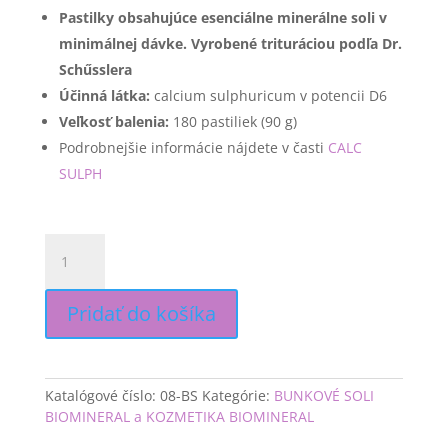
Pastilky obsahujúce esenciálne minerálne soli v
minimálnej dávke. Vyrobené trituráciou podľa Dr.
Schűsslera
Účinná látka:
​ calcium sulphuricum v potencii D6
Veľkosť balenia:
​ 180 pastiliek (90 g)
Podrobnejšie informácie nájdete v časti
CALC
SULPH
množstvo
CALC
SULPH
(Calcarea
Pridať do košíka
Sulphurica)
Biomineral
D6
Katalógové číslo:
08-BS
Kategórie:
BUNKOVÉ SOLI
BIOMINERAL a KOZMETIKA BIOMINERAL