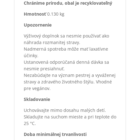
Chránime prírodu, obal je recyklovateľný
Hmotnosť
0.130 kg
Upozornenie
Výživový doplnok sa nesmie používať ako
náhrada rozmanitej stravy.
Nadmerná spotreba môže mať laxatívne
účinky.
Ustanovená odporúčaná denná dávka sa
nesmie presiahnuť.
Neza­búdajte na význam pestrej a vyváženej
stravy a zdravého životného štýlu. Vhodné
pre vegánov.
Skladovanie
Uchovávajte mimo dosahu malých detí.
Skladujte na suchom mieste a pri teplote do
25 °C.
Doba minimálnej trvanlivosti