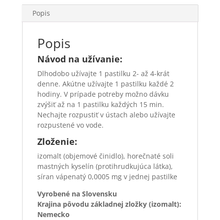
Popis
Popis
Návod na užívanie:
Dlhodobo užívajte 1 pastilku 2- až 4-krát
denne. Akútne užívajte 1 pastilku každé 2
hodiny. V prípade potreby možno dávku
zvýšiť až na 1 pastilku každých 15 min.
Nechajte roz­pustiť v ústach alebo užívajte
rozpustené vo vode.
Zloženie:
izomalt (objemové činidlo), horečnaté soli
mastných ky­selín (protihrudkujúca látka),
síran vápenatý 0,0005 mg v jednej pastilke
Vyrobené na Slovensku
Krajina pôvodu základnej zložky (izomalt):
Nemecko