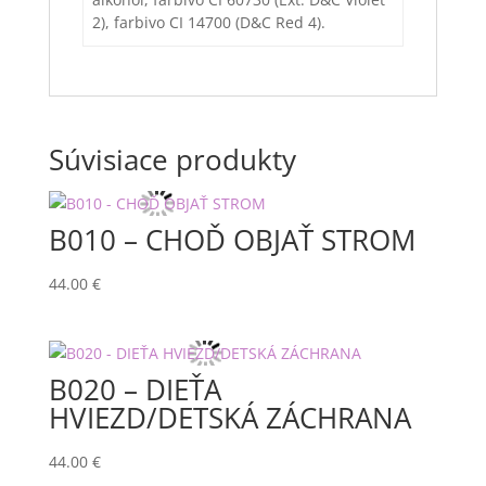
2), farbivo CI 14700 (D&C Red 4).
Súvisiace produkty
B010 – CHOĎ OBJAŤ STROM
44.00
€
B020 – DIEŤA
HVIEZD/DETSKÁ ZÁCHRANA
44.00
€