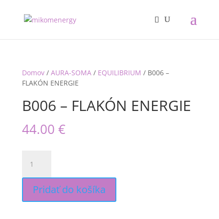
Domov
/
AURA-SOMA
/
EQUILIBRIUM
/ B006 –
FLAKÓN ENERGIE
B006 – FLAKÓN ENERGIE
44.00
€
množstvo
B006
-
FLAKÓN
Pridať do košíka
ENERGIE