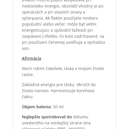
nedostatku energie, obzvlášť vhodný je po
operáciách a pri stavoch únavy a
vyčerpania. Ak flakón použijete neskoro
popoludní alebo večer, môže byť veľmi
energetizujúci a spôsobiť ťažkosti pri
zaspávaní.) Všetko, čo bolo zadržiavané, sa
pri používaní červenej uvoľňuje a vychádza
von.
Afirmácia
Nech robím čokoľvek, láska v mojom živote
rastie.
Základná energia pre lásku. Vkročiť do
života nanovo. Harmonizuje koreňovú
čakru.
Objem balenia
: 50 ml
Najlepšie spotrebova
ť
do
dátumu
uvedeného na vonkajšej strane dna
sklenenej nádoby (BBE „MM/RR“).