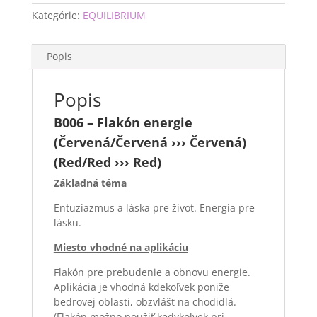
Kategórie:
EQUILIBRIUM
Popis
Popis
B006 – Flakón energie
(Červená/Červená ››› Červená)
(Red/Red ››› Red)
Základná téma
Entuziazmus a láska pre život. Energia pre
lásku.
Miesto vhodné na aplikáciu
Flakón pre prebudenie a obnovu energie.
Aplikácia je vhodná kdekoľvek poniže
bedrovej oblasti, obzvlášť na chodidlá.
(Flakón možno použiť kedykoľvek pri