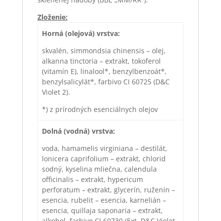
Zloženie:
Horná (olejová) vrstva:
skvalén, simmondsia chinensis – olej,
alkanna tinctoria – extrakt, tokoferol
(vitamín E), linalool*, benzylbenzoát*,
benzylsalicylát*, farbivo CI 60725 (D&C
Violet 2).
*) z prírodných esenciálnych olejov
Dolná (vodná) vrstva:
voda, hamamelis virginiana – destilát,
lonicera caprifolium – extrakt, chlorid
sodný, kyselina mliečna, calendula
officinalis – extrakt, hypericum
perforatum – extrakt, glycerín, ruženín –
esencia, rubelit – esencia, karnelián –
esencia, quillaja saponaria – extrakt,
alkohol, farbivo CI 60730 (Ext. D&C Violet