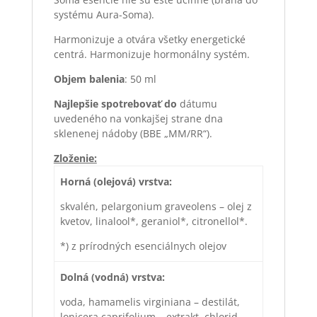
systému Aura-Soma).
Harmonizuje a otvára všetky energetické
centrá. Harmonizuje hormonálny systém.
Objem balenia
: 50 ml
Najlepšie spotrebova
ť
do
dátumu
uvedeného na vonkajšej strane dna
sklenenej nádoby (BBE „MM/RR“).
Zloženie:
Horná (olejová) vrstva:
skvalén, pelargonium graveolens – olej z
kvetov, linalool*, geraniol*, citronellol*.
*) z prírodných esenciálnych olejov
Dolná (vodná) vrstva:
voda, hamamelis virginiana – destilát,
lonicera caprifolium – extrakt, chlorid