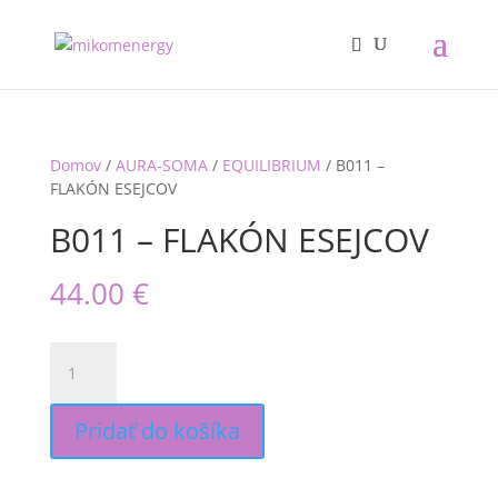
Domov
/
AURA-SOMA
/
EQUILIBRIUM
/ B011 –
FLAKÓN ESEJCOV
B011 – FLAKÓN ESEJCOV
44.00
€
množstvo
B011
-
FLAKÓN
Pridať do košíka
ESEJCOV