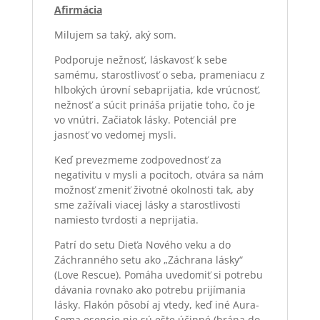
Afirmácia
Milujem sa taký, aký som.
Podporuje nežnosť, láskavosť k sebe
samému, starostlivosť o seba, prameniacu z
hlbokých úrovní sebaprijatia, kde vrúcnosť,
nežnosť a súcit prináša prijatie toho, čo je
vo vnútri. Začiatok lásky. Potenciál pre
jasnosť vo vedomej mysli.
Keď prevezmeme zodpovednosť za
negativitu v mysli a pocitoch, otvára sa nám
možnosť zmeniť životné okolnosti tak, aby
sme zažívali viacej lásky a starostlivosti
namiesto tvrdosti a neprijatia.
Patrí do setu Dieťa Nového veku a do
Záchranného setu ako „Záchrana lásky“
(Love Rescue). Pomáha uvedomiť si potrebu
dávania rovnako ako potrebu prijímania
lásky. Flakón pôsobí aj vtedy, keď iné Aura-
Soma esencie nie sú ešte účinné (brána do