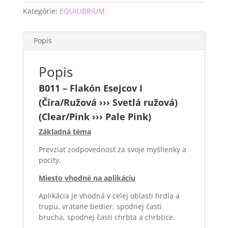
Kategórie:
EQUILIBRIUM
Popis
Popis
B011 – Flakón Esejcov I
(Číra/Ružová ››› Svetlá ružová)
(Clear/Pink ››› Pale Pink)
Základná téma
Prevziať zodpovednosť za svoje myšlienky a
pocity.
Miesto vhodné na aplikáciu
Aplikácia je vhodná v celej oblasti hrdla a
trupu, vrátane bedier, spodnej časti
brucha, spodnej časti chrbta a chrbtice.