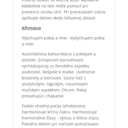
kdekoľvek na tele môže pomocť pri
prevencii vzniku strií. Pri prerezávaní zubov
aplikujte deťom okolo čeľustnej oblasti.
Afirmácia
Vdychujem pokoj a mier. Vydychujem pokoj
a mier.
Autoritatívna komunikácia s pokojom a
účelom. Schopnosť starostlivosti
vychádzajúcej zo ženského aspektu
osobnosti. Rešpekt k matke. Uvoľnenie
kreativity a tvorivosti. Súvisí tiež s
analytickým, logickým, rozumovým
mužským aspektom, Otcom. Pokoj
presahujúci chápanie.
Flakón vhodný počas tehotenstva.
Harmonizuje krčnú čakru. Harmonizuje
hormonálne žľazy – týmus a štítnu zľazu.
Pomáha deťom pri nočnom pomočovaní,