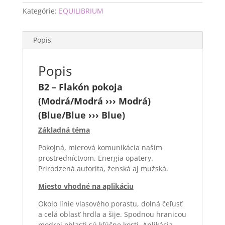
Kategórie:
EQUILIBRIUM
Popis
Popis
B2 – Flakón pokoja
(Modrá/Modrá ››› Modrá)
(Blue/Blue ››› Blue)
Základná téma
Pokojná, mierová komunikácia naším
prostredníctvom. Energia opatery.
Prirodzená autorita, ženská aj mužská.
Miesto vhodné na aplikáciu
Okolo línie vlasového porastu, dolná čeľusť
a celá oblasť hrdla a šije. Spodnou hranicou
modrej oblasti sú kľúčne kosti. Aplikácia