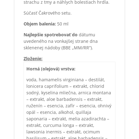
strachu z tmy a náhlych bolestiach hrdla.
Súčasť Čakrového setu.
Objem balenia:
50 ml
Najlepšie spotrebovať do
dátumu
uvedeného na vonkajšej strane dna
sklenenej nádoby (BBE „MM/RR“).
Zloženie:
Horná (olejová) vrstva:
voda, hamamelis virginiana – destilát,
lonicera caprifolium – extrakt, chlorid
sodný, kyselina mliečna, arnica montana
– extrakt, aloe barbadensis – extrakt,
ruženín – esencia, zafír – esencia, ohnivý
opál – esencia, alkohol, quillaja
saponaria – extrakt, melia azadirachta –
extrakt, curcuma longa – extrakt,
lawsonia inermis – extrakt, ocimum
basilisum – extrakt, aloe barbadensis –