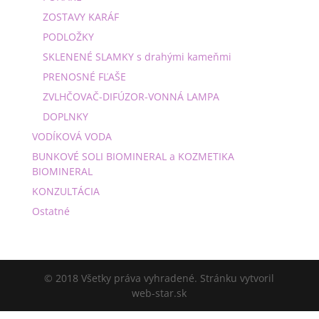
ZOSTAVY KARÁF
PODLOŽKY
SKLENENÉ SLAMKY s drahými kameňmi
PRENOSNÉ FĽAŠE
ZVLHČOVAČ-DIFÚZOR-VONNÁ LAMPA
DOPLNKY
VODÍKOVÁ VODA
BUNKOVÉ SOLI BIOMINERAL a KOZMETIKA
BIOMINERAL
KONZULTÁCIA
Ostatné
© 2018 Všetky práva vyhradené. Stránku vytvoril
web-star.sk