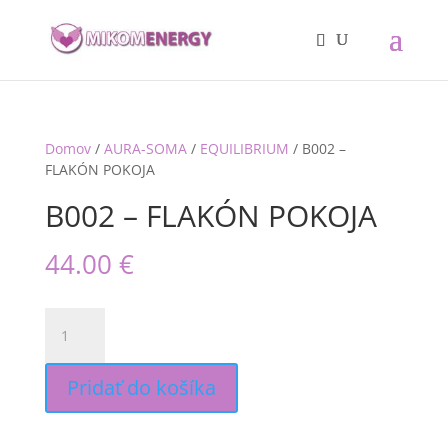
Domov
/
AURA-SOMA
/
EQUILIBRIUM
/ B002 –
FLAKÓN POKOJA
B002 – FLAKÓN POKOJA
44.00
€
množstvo
B002
-
FLAKÓN
Pridať do košíka
POKOJA