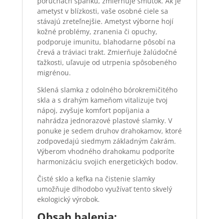
poruchách spánku, zmierňuje smútok. Ak je
ametyst v blízkosti, vaše osobné ciele sa
stávajú zreteľnejšie. Ametyst výborne hojí
kožné problémy, zranenia či opuchy,
podporuje imunitu, blahodarne pôsobí na
črevá a tráviaci trakt. Zmierňuje žalúdočné
ťažkosti, uľavuje od utrpenia spôsobeného
migrénou.
Sklená slamka z odolného bórokremičitého
skla a s drahým kameňom vitalizuje tvoj
nápoj, zvyšuje komfort popíjania a
nahrádza jednorazové plastové slamky. V
ponuke je sedem druhov drahokamov, ktoré
zodpovedajú siedmym základným čakrám.
Výberom vhodného drahokamu podporíte
harmonizáciu svojich energetických bodov.
Čisté sklo a kefka na čistenie slamky
umožňuje dlhodobo využívať tento skvelý
ekologický výrobok.
Obsah balenia: