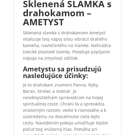
Sklenená SLAMKA s
drahokamom –
AMETYST
Sklenená slamka s drahokamom Ametyst
vitalizuje tvoj nápoj silou vibrácií drahého
kameňa, navlečeného na slamke. Nahrádza
toxické plastové slamky. Povyšuje popíjanie
nápoja na zmyslový zážitok.
Ametystu sa prisudzujú
nasledujúce účinky:
Je to drahokam znamení Panna, Ryby,
Baran, Strelec a Vodnár.
Je
neodmysliteľným sprievodcom na tvojej
spirituálnej ceste. Chráni ťa a sprevádza
vnútorným rastom, vedie k rovnováhe a k
sústredeniu na dosiahnutie cieľa tejto
cesty. Navodením pokoja umožňuje lepšie
počuť tvoj vnútorný hlas. Pomáha pri