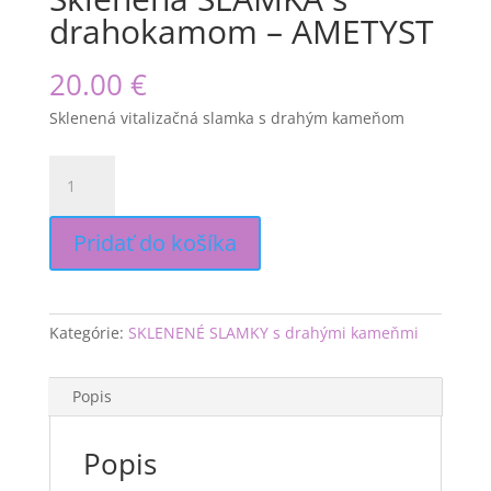
drahokamom – AMETYST
20.00
€
Sklenená vitalizačná slamka s drahým kameňom
množstvo
Sklenená
SLAMKA
s
Pridať do košíka
drahokamom
–
AMETYST
Kategórie:
SKLENENÉ SLAMKY s drahými kameňmi
Popis
Popis