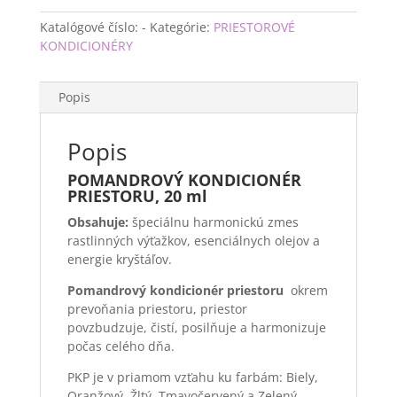
Katalógové číslo:
-
Kategórie:
PRIESTOROVÉ
KONDICIONÉRY
Popis
Popis
POMANDROVÝ
KONDICIONÉR
PRIESTORU, 20 ml
Obsahuje:
špeciálnu harmonickú zmes
rastlinných výťažkov, esenciálnych olejov a
energie kryštáľov.
Pomandrový
kondicionér priestoru
okrem
prevoňania priestoru, priestor
povzbudzuje, čistí, posilňuje a harmonizuje
počas celého dňa.
P
KP je v priamom vzťahu ku farbám: Biely,
Oranžový, Žltý, Tmavočervený a Zelený.