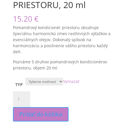
PRIESTORU, 20 ml
15.20
€
Pomandrový kondicionér priestoru
obsahuje
špeciálnu harmonickú zmes rastlinných výťažkov a
esenciálnych olejov. Dokonalý spôsob na
harmonizáciu a posilnenie vášho priestoru každý
deň.
Poznáme 5 druhov pomandrových kondicionérov
priestoru, objem 20 ml.
Vymazať
TYP
množstvo
POMANDROVÝ
KONDICIONÉR
PRIESTORU,
Pridať do košíka
20
ml