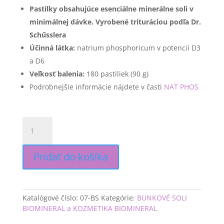
Pastilky obsahujúce esenciálne minerálne soli v
minimálnej dávke. Vyrobené trituráciou podľa Dr.
Schűsslera
Účinná látka:
​ natrium phosphoricum v potencii D3
a D6
Veľkosť balenia:
​ 180 pastiliek (90 g)
Podrobnejšie informácie nájdete v časti
NAT PHOS
množstvo
NAT
PHOS
(Natrium
Pridať do košíka
phosporicum)
Biomineral
D6
Katalógové číslo:
07-BS
Kategórie:
BUNKOVÉ SOLI
BIOMINERAL a KOZMETIKA BIOMINERAL