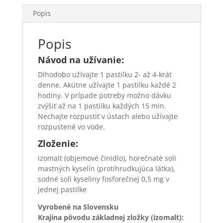
Popis
Popis
Návod na užívanie:
Dlhodobo užívajte 1 pastilku 2- až 4-krát
denne. Akútne užívajte 1 pastilku každé 2
hodiny. V prípade potreby možno dávku
zvýšiť až na 1 pastilku každých 15 min.
Nechajte roz­pustiť v ústach alebo užívajte
rozpustené vo vode.
Zloženie:
izomalt (objemové činidlo), horečnaté soli
mastných ky­selín (protihrudkujúca látka),
sodné soli kyseliny fosforečnej 0,5 mg v
jednej pastilke
Vyrobené na Slovensku
Krajina pôvodu základnej zložky (izomalt):