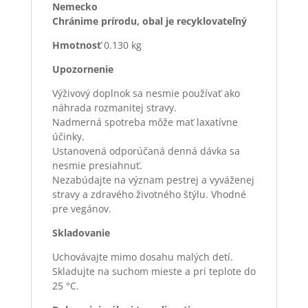
Nemecko
Chránime prírodu, obal je recyklovateľný
Hmotnosť
0.130 kg
Upozornenie
Výživový doplnok sa nesmie používať ako
náhrada rozmanitej stravy.
Nadmerná spotreba môže mať laxatívne
účinky.
Ustanovená odporúčaná denná dávka sa
nesmie presiahnuť.
Neza­búdajte na význam pestrej a vyváženej
stravy a zdravého životného štýlu. Vhodné
pre vegánov.
Skladovanie
Uchovávajte mimo dosahu malých detí.
Skladujte na suchom mieste a pri teplote do
25 °C.