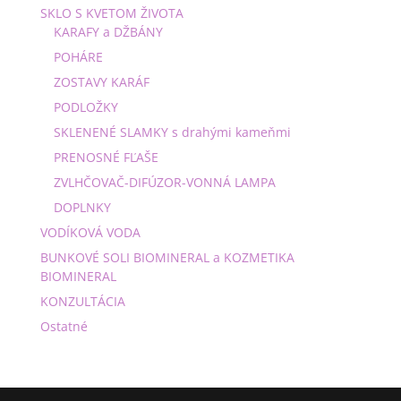
SKLO S KVETOM ŽIVOTA
KARAFY a DŽBÁNY
POHÁRE
ZOSTAVY KARÁF
PODLOŽKY
SKLENENÉ SLAMKY s drahými kameňmi
PRENOSNÉ FĽAŠE
ZVLHČOVAČ-DIFÚZOR-VONNÁ LAMPA
DOPLNKY
VODÍKOVÁ VODA
BUNKOVÉ SOLI BIOMINERAL a KOZMETIKA
BIOMINERAL
KONZULTÁCIA
Ostatné