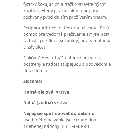
fyzicky šokujúcich a “ťažko stráviteľných”
zážitkov, vtedy je ako flakón podpory
záchrany pred ďalším prežívaním tráum.
Podpora pri riešení tém zneužívania. Prvá
pomoc pre vedomé prežívanie zmyselnosti,
radosti, pôžitku a sexuality, bez zamotania
či závislostí.
Flakón Ceres prináša hlboké poznanie,
postrehy a radosť stúpajúcu z podvedomia
do vedomia
Zloženie:
Horná(olejová) vrstva
Dolná (vodná) vrstva
Najlepšie spotrebovať do dátumu
uvedeného na vonkajšej strane dna
sklenenej nádoby (BBE”MM/RR”)