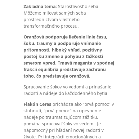
Základná téma:
Starostlivosť o seba.
Môžeme milovať samých seba
prostredníctvom vlastného
transformačného procesu.
Oranžová podporuje liečenie línie času,
šoku, traumy a podporuje vnímanie
prítomnosti, hlboký vhľad, pozitívny
postoj ku zmene a pohybu z ťažkostí
smerom vpred. Tmavá magenta v spodnej
frakcii equilibria predstavuje záchranu
toho, čo predstavuje oranžová.
Spracovanie šokov vo vedomí a prinášanie
radosti a nádeje do každodenného bytia.
Flakón Ceres
prichádza ako “prvá pomoc” v
stuhnutí, “prvá pomoc” na upevnenie
nádeje po traumatizujúcom zážitku,
pomáha spracovať šoky vo vedomí. Je
nápomocný pri hľadaní novej radosti v
živote. Pri integrácií emocionálnych a