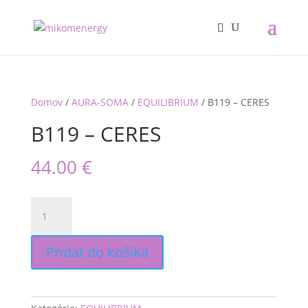
Domov
/
AURA-SOMA
/
EQUILIBRIUM
/ B119 – CERES
B119 – CERES
44.00
€
množstvo
B119
-
CERES
Pridať do košíka