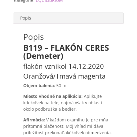
Kategórie:
EQUILIBRIUM
Popis
Popis
B119 – FLAKÓN CERES
(Demeter)
flakón vznikol 14.12.2020
Oranžová/Tmavá magenta
Objem balenia:
50 ml
Miesto vhodné na aplikáciu:
Aplikujte
kdekoľvek na tele, najmä však v oblasti
okolo podbruška a bedier.
Afirmácia:
V každom okamihu je pre mňa
prítomná blaženosť. Môj vhľad mi dáva
príležitosť prekonať akékoľvek obmedzenia.