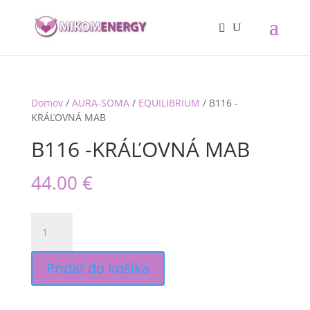
Domov
/
AURA-SOMA
/
EQUILIBRIUM
/ B116 -
KRÁĽOVNÁ MAB
B116 -KRÁĽOVNÁ MAB
44.00
€
množstvo
B116
-
KRÁĽOVNÁ
Pridať do košíka
MAB