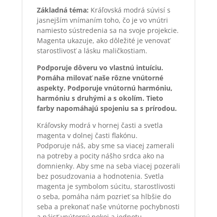
Základná téma:
Kráľovská modrá súvisí s
jasnejším vnímaním toho, čo je vo vnútri
namiesto sústredenia sa na svoje projekcie.
Magenta ukazuje, ako dôležité je venovať
starostlivosť a lásku maličkostiam.
Podporuje dôveru vo vlastnú intuíciu.
Pomáha milovať naše rôzne vnútorné
aspekty. Podporuje vnútornú harmóniu,
harmóniu s druhými a s okolím. Tieto
farby napomáhajú spojeniu sa s prírodou.
Kráľovsky modrá v hornej časti a svetla
magenta v dolnej časti flakónu.
Podporuje náš, aby sme sa viacej zamerali
na potreby a pocity nášho srdca ako na
domnienky. Aby sme na seba viacej pozera
li
bez posudzovania a hodnotenia. Svetla
magenta je symbolom súcitu, starostlivosti
o seba, pomáha nám pozrieť sa hlbšie do
seba a prekonať naše vnútorne pochybnosti
a nájsť vnútorný pokoj a jednotu.