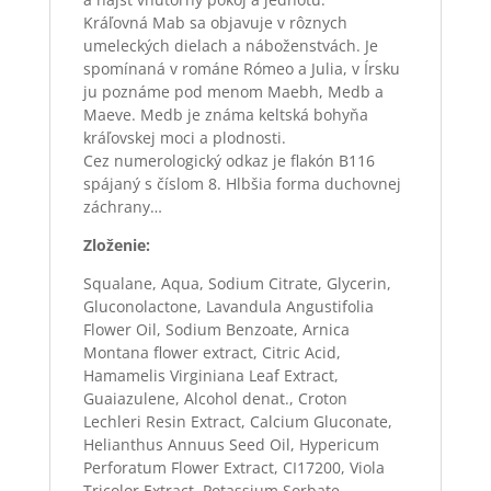
Kráľovná Mab sa objavuje v rôznych
umeleckých dielach a náboženstvách. Je
spomínaná v románe Rómeo a Julia, v Írsku
ju poznáme pod menom Maebh, Medb a
Maeve. Medb je známa keltská bohyňa
kráľovskej moci a plodnosti.
Cez numerologický odkaz je flakón B116
spájaný s číslom 8. Hlbšia forma duchovnej
záchrany…
Zloženie:
Squalane, Aqua, Sodium Citrate, Glycerin,
Gluconolactone, Lavandula Angustifolia
Flower Oil, Sodium Benzoate, Arnica
Montana flower extract, Citric Acid,
Hamamelis Virginiana Leaf Extract,
Guaiazulene, Alcohol denat., Croton
Lechleri Resin Extract, Calcium Gluconate,
Helianthus Annuus Seed Oil, Hypericum
Perforatum Flower Extract, CI17200, Viola
Tricolor Extract, Potassium Sorbate,