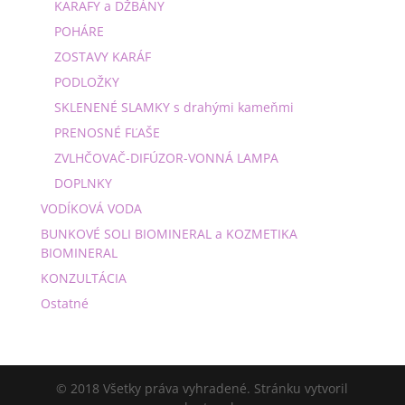
KARAFY a DŽBÁNY
POHÁRE
ZOSTAVY KARÁF
PODLOŽKY
SKLENENÉ SLAMKY s drahými kameňmi
PRENOSNÉ FĽAŠE
ZVLHČOVAČ-DIFÚZOR-VONNÁ LAMPA
DOPLNKY
VODÍKOVÁ VODA
BUNKOVÉ SOLI BIOMINERAL a KOZMETIKA
BIOMINERAL
KONZULTÁCIA
Ostatné
© 2018 Všetky práva vyhradené. Stránku vytvoril