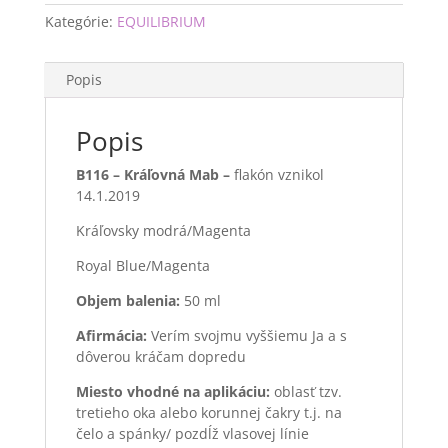
Kategórie:
EQUILIBRIUM
Popis
Popis
B116 – Kráľovná Mab –
flakón vznikol
14.1.2019
Kráľovsky modrá/Magenta
Royal Blue/Magenta
Objem balenia:
50 ml
Afirmácia:
Verím svojmu vyššiemu Ja a s
dôverou kráčam dopredu
Miesto vhodné na aplikáciu:
oblasť tzv.
tretieho oka alebo korunnej čakry t.j. na
čelo a spánky/ pozdĺž vlasovej línie