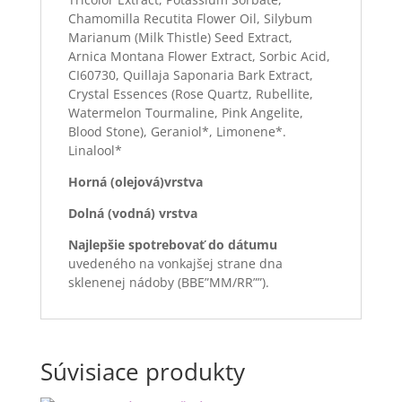
Chamomilla Recutita Flower Oil, Silybum
Marianum (Milk Thistle) Seed Extract,
Arnica Montana Flower Extract, Sorbic Acid,
CI60730, Quillaja Saponaria Bark Extract,
Crystal Essences (Rose Quartz, Rubellite,
Watermelon Tourmaline, Pink Angelite,
Blood Stone), Geraniol*, Limonene*.
Linalool*
Horná (olejová)vrstva
Dolná (vodná) vrstva
Najlepšie spotrebovať do dátumu
uvedeného na vonkajšej strane dna
sklenenej nádoby (BBE”MM/RR””).
Súvisiace produkty