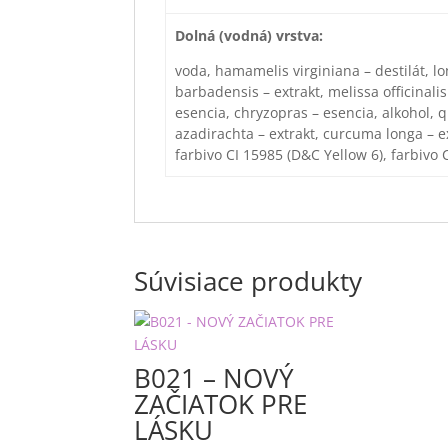
Dolná (vodná) vrstva:
voda, hamamelis virginiana – destilát, lo
barbadensis – extrakt, melissa officinalis
esencia, chryzopras – esencia, alkohol, qu
azadirachta – extrakt, curcuma longa – e
farbivo CI 15985 (D&C Yellow 6), farbivo 
Súvisiace produkty
B021 – NOVÝ
ZAČIATOK PRE
LÁSKU