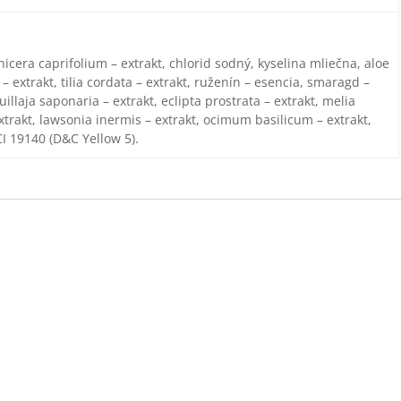
nicera caprifolium – extrakt, chlorid sodný, kyselina mliečna, aloe
 – extrakt, tilia cordata – extrakt, ruženín – esencia, smaragd –
illaja saponaria – extrakt, eclipta prostrata – extrakt, melia
xtrakt, lawsonia inermis – extrakt, ocimum basilicum – extrakt,
CI 19140 (D&C Yellow 5).