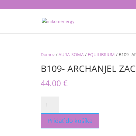
Domov
/
AURA-SOMA
/
EQUILIBRIUM
/ B109- A
B109- ARCHANJEL ZA
44.00
€
množstvo
B109-
ARCHANJEL
ZACHARIEL
Pridať do košíka