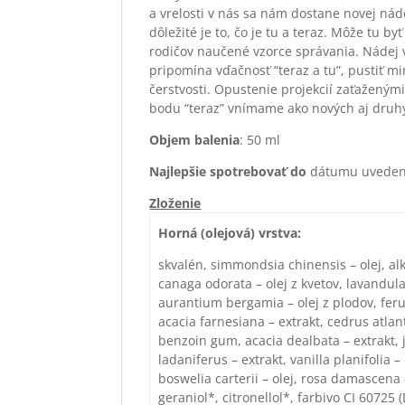
a vrelosti v nás sa nám dostane novej nád
dôležité je to, čo je tu a teraz. Môže tu by
rodičov naučené vzorce správania. Nádej v
pripomína vďačnosť “teraz a tu”, pustiť m
čerstvosti. Opustenie projekcií zaťaženým
bodu “teraz” vnímame ako nových aj druh
Objem balenia
: 50 ml
Najlepšie spotrebova
ť
do
dátumu uvedené
Zloženie
Horná (olejová) vrstva:
skvalén, simmondsia chinensis – olej, alk
canaga odorata – olej z kvetov, lavandula
aurantium bergamia – olej z plodov, feru
acacia farnesiana – extrakt, cedrus atlanti
benzoin gum, acacia dealbata – extrakt, j
ladaniferus – extrakt, vanilla planifolia 
boswelia carterii – olej, rosa damascena –
geraniol*, citronellol*, farbivo CI 60725 