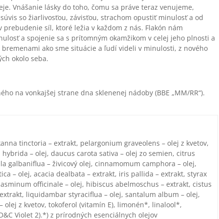
eje. Vnášanie lásky do toho, čomu sa práve teraz venujeme,
ť súvis so žiarlivosťou, závisťou, strachom opustiť minulosť a od
 prebudenie síl, ktoré ležia v každom z nás. Flakón nám
inulosť a spojenie sa s prítomným okamžikom v celej jeho plnosti a
i bremenami ako sme situácie a ľudí videli v minulosti, z nového
ých okolo seba.
ho na vonkajšej strane dna sklenenej nádoby (BBE „MM/RR“).
anna tinctoria – extrakt, pelargonium graveolens – olej z kvetov,
 hybrida – olej, daucus carota sativa – olej zo semien, citrus
la galbaniflua – živicový olej, cinnamomum camphora – olej,
ca – olej, acacia dealbata – extrakt, iris pallida – extrakt, styrax
asminum officinale – olej, hibiscus abelmoschus – extrakt, cistus
– extrakt, liquidambar styraciflua – olej, santalum album – olej,
 olej z kvetov, tokoferol (vitamín E), limonén*, linalool*,
(D&C Violet 2).*) z prírodných esenciálnych olejov