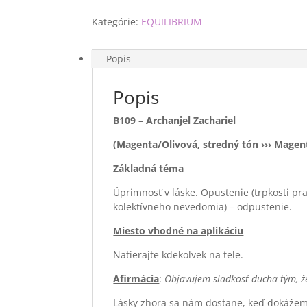
Kategórie:
EQUILIBRIUM
Popis
Popis
B109 – Archanjel Zachariel
(Magenta/Olivová, stredný tón
››› Magen
Základná téma
Úprimnosť v láske. Opustenie (trpkosti pra
kolektívneho nevedomia) – odpustenie.
Miesto vhodné na aplikáciu
Natierajte kdekoľvek na tele.
Afirmácia
:
Objavujem sladkosť ducha tým, ž
Lásky zhora sa nám dostane, keď dokážeme 