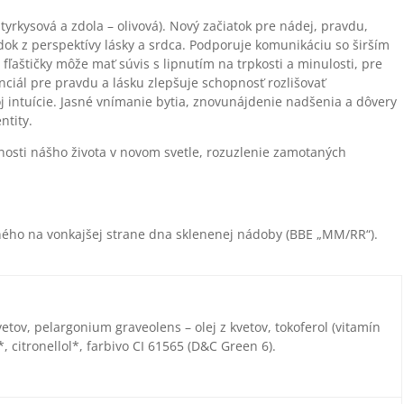
 tyrkysová a zdola – olivová). Nový začiatok pre nádej, pravdu,
dok z perspektívy lásky a srdca. Podporuje komunikáciu so širším
fľaštičky môže mať súvis s lipnutím na trpkosti a minulosti, pre
ciál pre pravdu a lásku zlepšuje schopnosť rozlišovať
j intuície. Jasné vnímanie bytia, znovunájdenie nadšenia a dôvery
ntity.
lnosti nášho života v novom svetle, rozuzlenie zamotaných
ho na vonkajšej strane dna sklenenej nádoby (BBE „MM/RR“).
vetov, pelargonium graveolens – olej z kvetov, tokoferol (vitamín
*, citronellol*, farbivo CI 61565 (D&C Green 6).