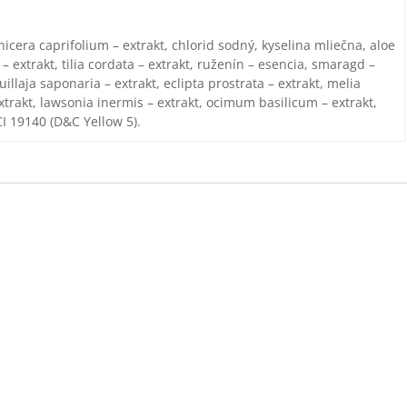
nicera caprifolium – extrakt, chlorid sodný, kyselina mliečna, aloe
 – extrakt, tilia cordata – extrakt, ruženín – esencia, smaragd –
illaja saponaria – extrakt, eclipta prostrata – extrakt, melia
xtrakt, lawsonia inermis – extrakt, ocimum basilicum – extrakt,
CI 19140 (D&C Yellow 5).