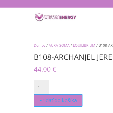
Domov
/
AURA-SOMA
/
EQUILIBRIUM
/ B108-AR
B108-ARCHANJEL JERE
44.00
€
množstvo
B108-
ARCHANJEL
JEREMIEL
Pridať do košíka