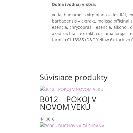
Dolná (vodná) vrstva:
voda, hamamelis virginiana – destilát, lo
barbadensis – extrakt, melissa officinalis
esencia, chryzopras – esencia, alkohol, qu
azadirachta – extrakt, curcuma longa – e
farbivo CI 15985 (D&C Yellow 6), farbivo 
Súvisiace produkty
B012 – POKOJ V
NOVOM VEKU
44.00
€