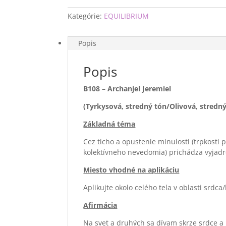
Kategórie:
EQUILIBRIUM
Popis
Popis
B108 – Archanjel Jeremiel
(Tyrkysová, stredný tón/Olivová, stredn
Základná téma
Cez ticho a opustenie minulosti (trpkosti 
kolektívneho nevedomia) prichádza vyjadre
Miesto vhodné na aplikáciu
Aplikujte okolo celého tela v oblasti srdca
Afirmácia
Na svet a druhých sa dívam skrze srdce a 