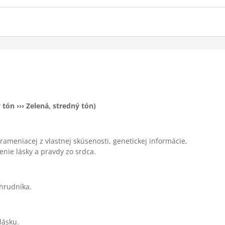
ý tón
››› Zelená
, stredný tón)
prameniacej z vlastnej skúsenosti, genetickej informácie,
nie lásky a pravdy zo srdca.
/hrudníka.
lásku.