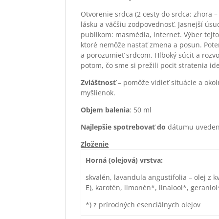
Otvorenie srdca (2 cesty do srdca: zhora –
lásku a väčšiu zodpovednosť. Jasnejší úsu
publikom: masmédia, internet. Výber tejto 
ktoré nemôže nastať zmena a posun. Poten
a porozumieť srdcom. Hlboký súcit a rozvo
potom, čo sme si prežili pocit stratenia ide
Zvláštnosť
– pomôže vidieť situácie a oko
myšlienok.
Objem balenia
: 50 ml
Najlepšie spotrebova
ť
do
dátumu uvedené
Zloženie
Horná (olejová) vrstva:
skvalén, lavandula angustifolia – olej z k
E), karotén, limonén*, linalool*, geraniol
*) z prírodných esenciálnych olejov