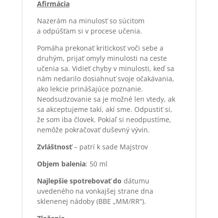
Afirmácia
Nazerám na minulosť so súcitom
a odpúšťam si v procese učenia.
Pomáha prekonať kritickosť voči sebe a
druhým, prijať omyly minulosti na ceste
učenia sa. Vidieť chyby v minulosti, keď sa
nám nedarilo dosiahnuť svoje očakávania,
ako lekcie prinášajúce poznanie.
Neodsudzovanie sa je možné len vtedy, ak
sa akceptujeme takí, akí sme. Odpustiť si,
že som iba človek. Pokiaľ si neodpustíme,
nemôže pokračovať duševný vývin.
Zvláštnosť
– patrí k sade Majstrov
Objem balenia
: 50 ml
Najlepšie spotrebova
ť
do
dátumu
uvedeného na vonkajšej strane dna
sklenenej nádoby (BBE „MM/RR“).