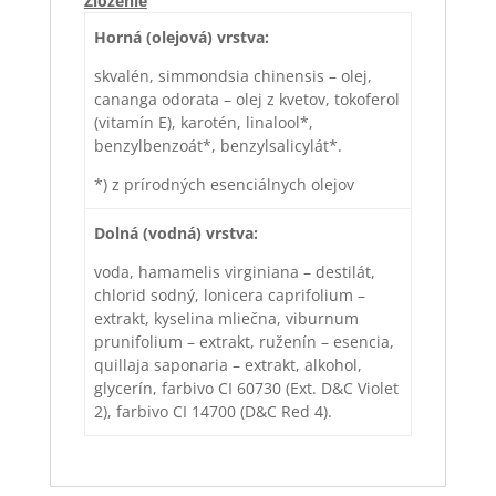
Zloženie
Horná (olejová) vrstva:
skvalén, simmondsia chinensis – olej,
cananga odorata – olej z kvetov, tokoferol
(vitamín E), karotén, linalool*,
benzylbenzoát*, benzylsalicylát*.
*) z prírodných esenciálnych olejov
Dolná (vodná) vrstva:
voda, hamamelis virginiana – destilát,
chlorid sodný, lonicera caprifolium –
extrakt, kyselina mliečna, viburnum
prunifolium – extrakt, ruženín – esencia,
quillaja saponaria – extrakt, alkohol,
glycerín, farbivo CI 60730 (Ext. D&C Violet
2), farbivo CI 14700 (D&C Red 4).