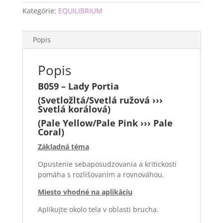
Kategórie:
EQUILIBRIUM
Popis
Popis
B059 – Lady Portia
(Svetložltá/Svetlá ružová ›››
Svetlá korálová)
(Pale Yellow/Pale Pink ››› Pale
Coral)
Základná téma
Opustenie sebaposudzovania a kritickosti
pomáha s rozlišovaním a rovnováhou.
Miesto vhodné na aplikáciu
Aplikujte okolo tela v oblasti brucha.