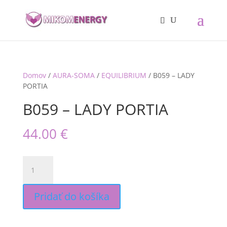
Domov
/
AURA-SOMA
/
EQUILIBRIUM
/ B059 – LADY
PORTIA
B059 – LADY PORTIA
44.00
€
množstvo
B059
-
LADY
Pridať do košíka
PORTIA