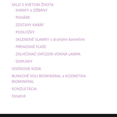
SKLO S KVETOM ŽIVOTA
KARAFY a DŽBÁNY
POHÁRE
ZOSTAVY KARÁF
PODLOŽKY
SKLENENÉ SLAMKY s drahými kameňmi
PRENOSNÉ FĽAŠE
ZVLHČOVAČ-DIFÚZOR-VONNÁ LAMPA
DOPLNKY
VODÍKOVÁ VODA
BUNKOVÉ SOLI BIOMINERAL a KOZMETIKA
BIOMINERAL
KONZULTÁCIA
Ostatné