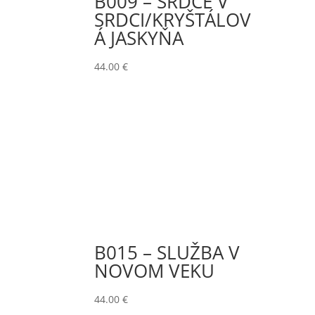
B009 – SRDCE V
SRDCI/KRYŠTÁLOV
Á JASKYŇA
44.00
€
B015 – SLUŽBA V
NOVOM VEKU
44.00
€