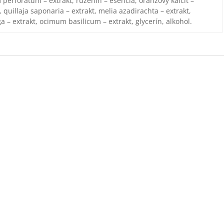
m perforatum – extrakt, ruženín – esencia, oranžový kalcit –
, quillaja saponaria – extrakt, melia azadirachta – extrakt,
 – extrakt, ocimum basilicum – extrakt, glycerín, alkohol.