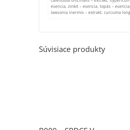
calendula officinalis – extrakt, hypericu
esencia, zinkit – esencia, topás – esencia
lawsonia inermis – extrakt, curcuma longa
Súvisiace produkty