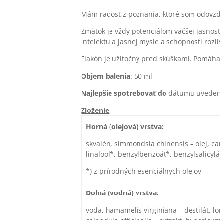
Mám radosť z poznania, ktoré som odovzdal
Zmätok je vždy potenciálom väčšej jasnosti
intelektu a jasnej mysle a schopnosti ro
Flakón je užitočný pred skúškami. Pomáha u
Objem balenia
: 50 ml
Najlepšie spotrebova
ť
do
dátumu uvedené
Zloženie
Horná (olejová) vrstva:
skvalén, simmondsia chinensis – olej, can
linalool*, benzylbenzoát*, benzylsalicylá
*) z prírodných esenciálnych olejov
Dolná (vodná) vrstva:
voda, hamamelis virginiana – destilát, lo