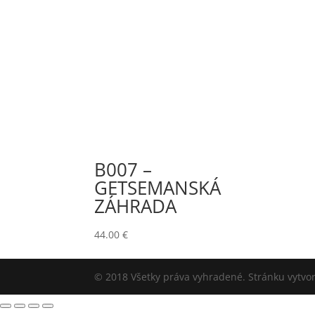
B007 –
GETSEMANSKÁ
ZÁHRADA
44.00
€
© 2018 Všetky práva vyhradené. Stránku vytvor