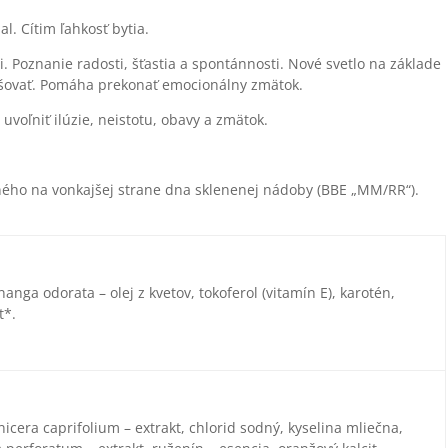
. Cítim ľahkosť bytia.
. Poznanie radosti, šťastia a spontánnosti. Nové svetlo na základe
zlišovať. Pomáha prekonať emocionálny zmätok.
voľniť ilúzie, neistotu, obavy a zmätok.
ho na vonkajšej strane dna sklenenej nádoby (BBE „MM/RR“).
anga odorata – olej z kvetov, tokoferol (vitamín E), karotén,
t*.
nicera caprifolium – extrakt, chlorid sodný, kyselina mliečna,