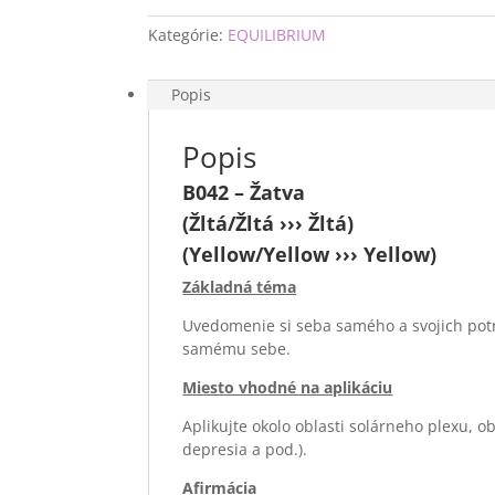
Kategórie:
EQUILIBRIUM
Popis
Popis
B042 – Žatva
(Žltá/Žltá ››› Žltá)
(Yellow/Yellow ››› Yellow)
Základná téma
Uvedomenie si seba samého a svojich potri
samému sebe.
Miesto vhodné na aplikáciu
Aplikujte okolo oblasti solárneho plexu, 
depresia a pod.).
Afirmácia