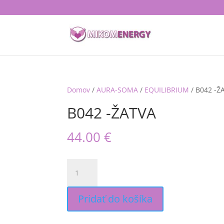
Domov
/
AURA-SOMA
/
EQUILIBRIUM
/ B042 -Ž
B042 -ŽATVA
44.00
€
množstvo
B042
-ŽATVA
Pridať do košíka