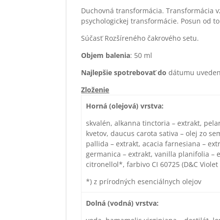
Duchovná transformácia. Transformácia v
psychologickej transformácie. Posun od to
Súčasť Rozšíreného čakrového setu.
Objem balenia
: 50 ml
Najlepšie spotrebova
ť
do
dátumu uvedené
Zloženie
Horná (olejová) vrstva:
skvalén, alkanna tinctoria – extrakt, pel
kvetov, daucus carota sativa – olej zo sem
pallida – extrakt, acacia farnesiana – extr
germanica – extrakt, vanilla planifolia – e
citronellol*, farbivo CI 60725 (D&C Violet 
*) z prírodných esenciálnych olejov
Dolná (vodná) vrstva: