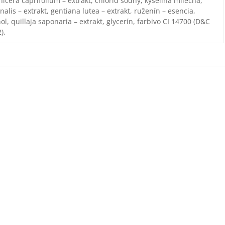
nicera caprifolium – extrakt, chlorid sodný, kyselina mliečna,
nalis – extrakt, gentiana lutea – extrakt, ruženín – esencia,
ol, quillaja saponaria – extrakt, glycerín, farbivo CI 14700 (D&C
).