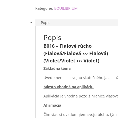
Kategórie:
EQUILIBRIUM
Popis
Popis
B016 – Fialové rúcho
(Fialová/Fialová ››› Fialová)
(Violet/Violet ››› Violet)
Základná téma
Uvedomenie si svojho skutočného Ja a slu
Miesto vhodné na aplikáciu
Aplikácia je vhodná pozdĺž hranice vlasov
Afirmácia
Čím viac si uvedomujem svoju úlohu, tým v