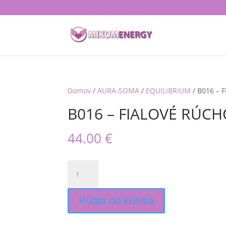
Domov
/
AURA-SOMA
/
EQUILIBRIUM
/ B016 – 
B016 – FIALOVÉ RÚCH
44.00
€
množstvo
B016
-
FIALOVÉ
Pridať do košíka
RÚCHO