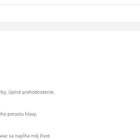
žby. Úplné prehodnotenie.
ého porastu hlavy.
iac sa napĺňa môj život.