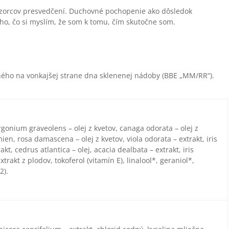
zorcov presvedčení. Duchovné pochopenie ako dôsledok
ho, čo si myslím, že som k tomu, čím skutočne som.
ho na vonkajšej strane dna sklenenej nádoby (BBE „MM/RR“).
argonium graveolens – olej z kvetov, canaga odorata – olej z
ien, rosa damascena – olej z kvetov, viola odorata – extrakt, iris
akt, cedrus atlantica – olej, acacia dealbata – extrakt, iris
xtrakt z plodov, tokoferol (vitamín E), linalool*, geraniol*,
2).