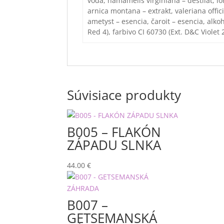
voda, hamamelis virginiana – destilát, lo
arnica montana – extrakt, valeriana offici
ametyst – esencia, čaroit – esencia, alkoh
Red 4), farbivo CI 60730 (Ext. D&C Violet 2
Súvisiace produkty
B005 – FLAKÓN
ZÁPADU SLNKA
44.00
€
B007 –
GETSEMANSKÁ