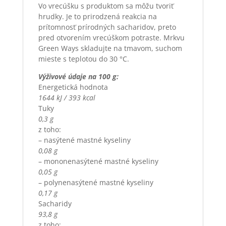
Vo vrecúšku s produktom sa môžu tvoriť
hrudky. Je to prirodzená reakcia na
prítomnosť prírodných sacharidov, preto
pred otvorením vrecúškom potraste. Mrkvu
Green Ways skladujte na tmavom, suchom
mieste s teplotou do 30 °C.
Výživové údaje na 100 g:
Energetická hodnota
1644 kJ / 393 kcal
Tuky
0,3 g
z toho:
– nasýtené mastné kyseliny
0,08 g
– mononenasýtené mastné kyseliny
0,05 g
– polynenasýtené mastné kyseliny
0,17 g
Sacharidy
93,8 g
z toho: