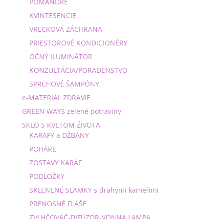
POMANDRE
KVINTESENCIE
VRECKOVÁ ZÁCHRANA
PRIESTOROVÉ KONDICIONÉRY
OČNÝ ILUMINÁTOR
KONZULTÁCIA/PORADENSTVO
SPRCHOVÉ ŠAMPÓNY
e-MATERIAL ZDRAVIE
GREEN WAYS zelené potraviny
SKLO S KVETOM ŽIVOTA
KARAFY a DŽBÁNY
POHÁRE
ZOSTAVY KARÁF
PODLOŽKY
SKLENENÉ SLAMKY s drahými kameňmi
PRENOSNÉ FĽAŠE
ZVLHČOVAČ-DIFÚZOR-VONNÁ LAMPA