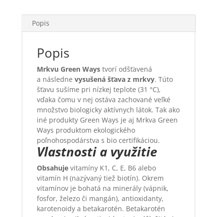
Popis
Popis
Mrkvu Green Ways
tvorí odšťavená
a následne
vysušená šťava z mrkvy
. Túto
šťavu sušíme pri nízkej teplote (31 °C),
vďaka čomu v nej ostáva zachované veľké
množstvo biologicky aktívnych látok. Tak ako
iné produkty Green Ways je aj Mrkva Green
Ways produktom ekologického
poľnohospodárstva s bio certifikáciou.
Vlastnosti a využitie
Obsahuje
vitamíny K1, C, E, B6 alebo
vitamín H (nazývaný tiež biotín). Okrem
vitamínov je bohatá na minerály (vápnik,
fosfor, železo či mangán), antioxidanty,
karotenoidy a betakarotén. Betakarotén