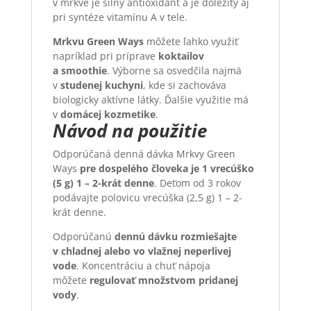
v mrkve je silný antioxidant a je dôležitý aj
pri syntéze vitamínu A v tele.
Mrkvu Green Ways
môžete ľahko využiť
napríklad pri príprave
koktailov
a smoothie
. Výborne sa osvedčila najmä
v
studenej kuchyni
, kde si zachováva
biologicky aktívne látky. Ďalšie využitie má
v
domácej kozmetike
.
Návod na použitie
Odporúčaná denná dávka Mrkvy Green
Ways
pre dospelého človeka je 1 vrecúško
(5 g) 1 – 2-krát denne
. Deťom od 3 rokov
podávajte polovicu vrecúška (2,5 g) 1 – 2-
krát denne.
Odporúčanú
dennú dávku rozmiešajte
v chladnej alebo vo vlažnej neperlivej
vode
. Koncentráciu a chuť nápoja
môžete
regulovať množstvom pridanej
vody
.