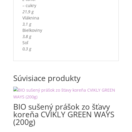
– cukry
21,9 g
Vláknina
3,1 g
Bielkoviny
3,8 g
Soľ
0,3 g
Súvisiace produkty
BIO sušený prášok zo šťavy
koreňa CVIKLY GREEN WAYS
(200g)