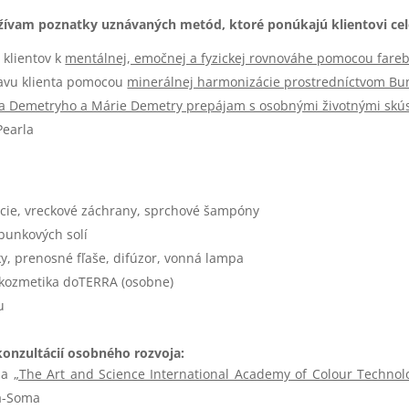
žívam poznatky uznávaných metód, ktoré ponúkajú klientovi cel
 klientov k
mentálnej, emočnej a fyzickej rovnováhe pomocou fare
tavu klienta pomocou
minerálnej harmonizácie prostredníctvom Bun
sa Demetryho a Márie Demetry prepájam s osobnými životnými skú
Pearla
ncie, vreckové záchrany, sprchové šampóny
bunkových solí
y, prenosné fľaše, difúzor, vonná lampa
/kozmetika doTERRA (osobne)
u
konzultácií osobného rozvoja:
 na
„The Art and Science International Academy of Colour Technolo
ra-Soma