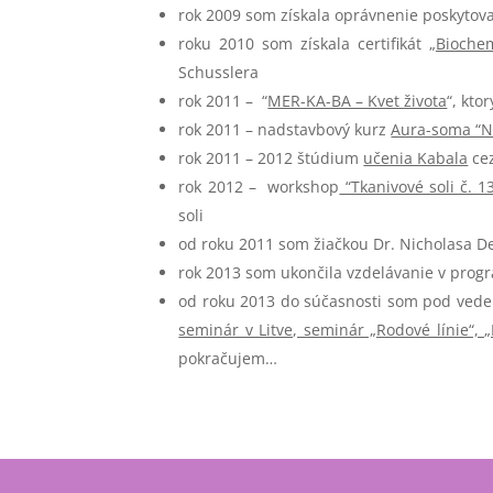
rok 2009 som získala oprávnenie poskytova
roku 2010 som získala certifikát „
Bioche
Schusslera
rok 2011 – “
MER-KA-BA – Kvet života
“, kto
rok 2011 – nadstavbový kurz
Aura-soma “N
rok 2011 – 2012 štúdium
učenia Kabala
cez
rok 2012 – workshop
“Tkanivové soli č. 1
soli
od roku 2011 som žiačkou Dr. Nicholasa 
rok 2013 som ukončila vzdelávanie v prog
od roku 2013 do súčasnosti som pod vede
seminár v Litve, seminár „Rodové línie“, 
pokračujem…