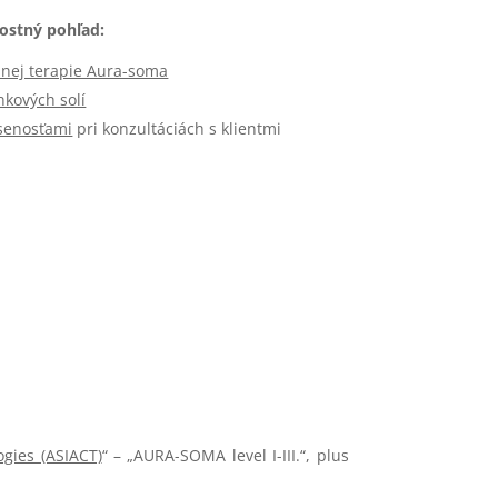
ostný pohľad:
bnej terapie Aura-soma
kových solí
senosťami
pri konzultáciách s klientmi
gies (ASIACT)
“ – „AURA-SOMA level I-III.“, plus