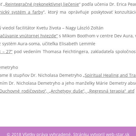
ť „
Reintegračné (rekonektívne) liečenie
“ podľa učenia Dr. Erica Pea
mický systém a farby
“, ktorý ma oprávňuje poskytovať konzultác
rý viedol facilitátor Kvetu života – Nagy László Zoltán
ačúvanie vnútornej hviezde”
s Mikom Boothom v centre Dev Aura, v
 systém Aura-soma, učiteľka Elisabeth Lemmle
3 – 27”
pod vedením Thomasa Feichtingera, zakladateľa spoločnos
Demetryho
rame 8 stupňov Dr. Nicholasa Demetryho „
Spiritual Healing and Tr
ním Dr. Nicholasa Demetryho a jeho manželky Márie Demetry abs
„Duchovné rodičovstvo“, „Archetypy duše“, „Regresná terapia“ atď
© 2018 Všetky práva vyhradené. Stránku vytvoril web-star.sk