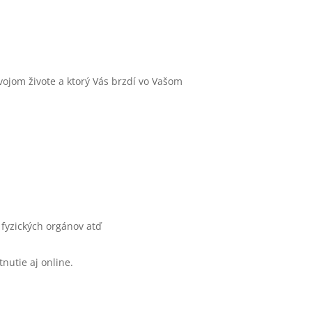
o svojom živote a ktorý Vás brzdí vo Vašom
 fyzických orgánov atď
nutie aj online.