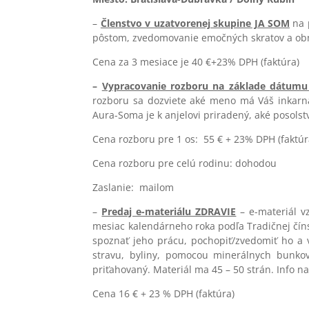
–
Členstvo v uzatvorenej skupine JA SOM
na p
pôstom, zvedomovanie emočných skratov a o
Cena za 3 mesiace je 40 €+23% DPH (faktúra)
–
Vypracovanie rozboru na základe dátumu
rozboru sa dozviete aké meno má Váš inkarnač
Aura-Soma je k anjelovi priradený, aké posolstv
Cena rozboru pre 1 os: 55 € + 23% DPH (faktúr
Cena rozboru pre celú rodinu: dohodou
Zaslanie: mailom
–
Predaj e-materiálu ZDRAVIE
– e-materiál v
mesiac kalendárneho roka podľa Tradičnej čín
spoznať jeho prácu, pochopiť/zvedomiť ho a v
stravu, byliny, pomocou minerálnych bunkový
priťahovaný. Materiál ma 45 – 50 strán. Info n
Cena 16 € + 23 % DPH (faktúra)