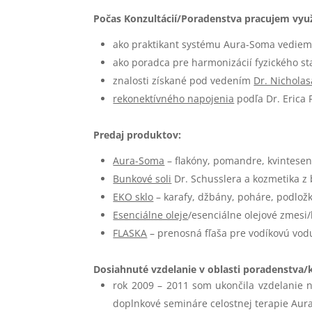
Počas Konzultácií/Poradenstva pracujem vyu
ako praktikant systému Aura-Soma vediem
ako poradca pre harmonizácií fyzického s
znalosti získané pod vedením
Dr. Nichola
rekonektívného napojenia
podľa Dr. Erica 
Predaj produktov:
Aura-Soma
– flakóny, pomandre, kvintese
Bunkové soli
Dr. Schusslera a kozmetika z 
EKO sklo
– karafy, džbány, poháre, podložk
Esenciálne oleje
/esenciálne olejové zmesi
FLASKA
– prenosná fľaša pre vodíkovú vod
Dosiahnuté vzdelanie v oblasti poradenstva/
rok 2009 – 2011 som ukončila vzdelanie
doplnkové semináre celostnej terapie Au