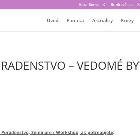
Aura-Soma
Bunkové soli
Úvod
Ponuka
Aktuality
Kurzy
RADENSTVO – VEDOMÉ BY
, Poradenstvo, Semináre / Workshop, ak potrebujete
: