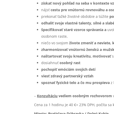
získať nový pohľad na seba v kontexte v
nájsť
cestu pre vnútornú rovnováhu a os
prekonať ťažké životné obdobie a túžite
po
odhaliť svoje vlastné talenty, silné a sla
špecifikovať staré vzorce správania a
uvo
osobnom raste,
niečo vo svojom
živote zmeniť a neviete, 
zharmonizovať vnútornú ženskú a mužsk
naštartovať svoju kreativitu, motivovať
s
dosiahnuť
osobný rast
pochopiť emóciám svojich detí
viesť zdravý partnerský vzťah
spoznať fyzické telo a čo mu prospieva
z 
–
Konzultáciu
vediem
osobným rozhovorom
v
Cena za 1 hodinu je 40 €+ 23% DPH, počíta sa 
Miesto: Bratislava-Dúbravka / Dolný Kubín