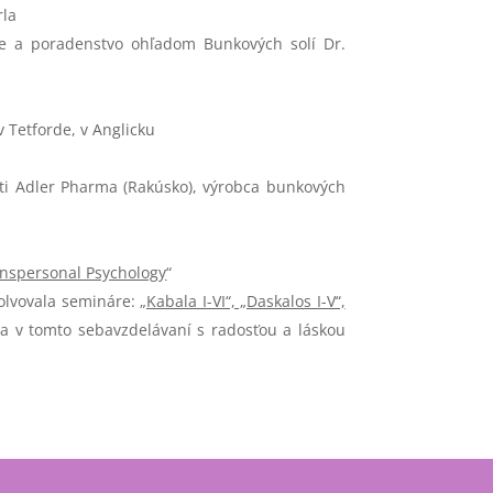
rla
ie a poradenstvo ohľadom Bunkových solí Dr.
 Tetforde, v Anglicku
ti Adler Pharma (Rakúsko), výrobca bunkových
anspersonal Psychology
“
olvovala semináre:
„Kabala I-VI“, „Daskalos I-V“,
a v tomto sebavzdelávaní s radosťou a láskou