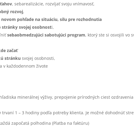
zťahov
, sebarealizácie, rozvíjať svoju vnímavosť,
obný rozvoj
,
 novom pohľade na situáciu, silu pre rozhodnutia
bé stránky svojej osobnost
i,
ľniť
sebaobmedzujúci sabotujúci program
, ktorý ste si osvojili v
kde začať
ú stránku
svojej osobnosti,
a v každodennom živote
hľadiska minerálnej výživy, prepojenie prírodných ciest ozdravenia
 trvaní 1 – 3 hodiny podľa potreby klienta. Je možné dohodnúť stret
každá započatá polhodina (Platba na faktúru)