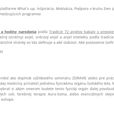
latforme What´s up. Inšpirácia, Motivácia, Podpora v kruhu žien 
bmedzujúcich programov.
 a hodiny narodenia
podľa
Tradície 72 anjelov Kabaly v prepo
ný (strážny) anjel, srdcový anjel a anjel intelektu podľa tradíci
á/silné stránky vo Vás definuje a aké slabosti. Aké postavenie (sefir
a)
znikol ako doplnok zážitkového semináru ZDRAVIE alebo pre prá
skej medicíny prináleží jednému fyzickému orgánu ľudského tela. 
ybrať si akým smerom budete tento fyzický orgán ďalej povzbudzo
ch soli, farebnej terapie Aura-Soma, alebo esenciálnych olejo
a eshope.