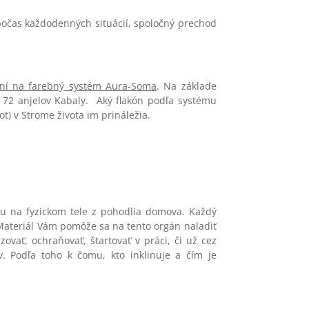
počas každodenných situácií, spoločný prechod
jení na farebný systém Aura-Soma
. Na základe
e 72 anjelov Kabaly. Aký flakón podľa systému
ot) v Strome života im prináležia.
cu na fyzickom tele z pohodlia domova. Každý
Materiál Vám pomôže sa na tento orgán naladiť
vať, ochraňovať, štartovať v práci, či už cez
v. Podľa toho k čomu, kto inklinuje a čím je