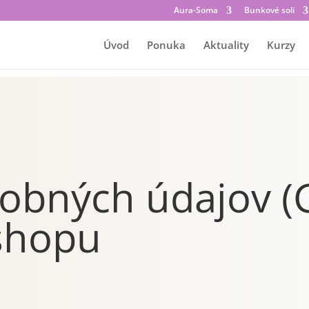
Aura-Soma
Bunkové soli
Úvod
Ponuka
Aktuality
Kurzy
obných údajov (
shopu