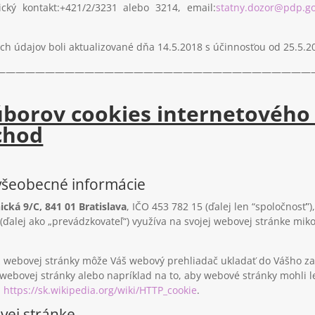
ický kontakt:+421/2/3231 alebo 3214, email:
statny.dozor@pdp.go
 údajov boli aktualizované dňa 14.5.2018 s účinnosťou od 25.5.2
————————————————————————————————
úborov cookies internetového
chod
 všeobecné informácie
ická 9/C, 841 01
Bratislava
, IČO 453 782 15 (ďalej len “spoločnosť
B (ďalej ako „prevádzkovateľ“) využíva na svojej webovej stránke mi
z webovej stránky môže Váš webový prehliadač ukladať do Vášho zar
 webovej stránky alebo napríklad na to, aby webové stránky mohli
a
https://sk.wikipedia.org/wiki/HTTP_cookie
.
vej stránke