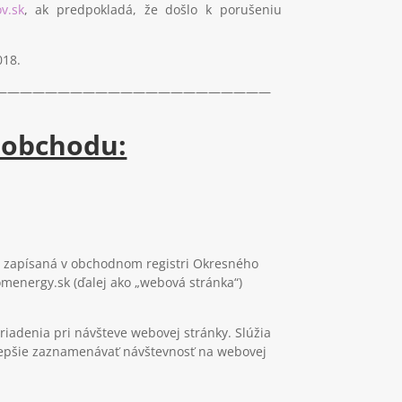
v.sk
, ak predpokladá, že došlo k porušeniu
018.
——————————————————————
 obchodu:
”), zapísaná v obchodnom registri Okresného
komenergy.sk (ďalej ako „webová stránka“)
iadenia pri návšteve webovej stránky. Slúžia
 lepšie zaznamenávať návštevnosť na webovej