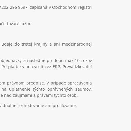
 SK202 296 9597, zapísaná v Obchodnom registri
čiť tovar/službu.
údaje do tretej krajiny a ani medzinárodnej
 objednávky a následne po dobu max 10 rokov
 Pri platbe v hotovosti cez ERP, Prevádzkovateľ
om právnom predpise. V prípade spracúvania
 na uplatnenie týchto oprávnených záumov.
je nad záujmami a právami týchto osôb.
viduálne rozhodovanie ani profilovanie.