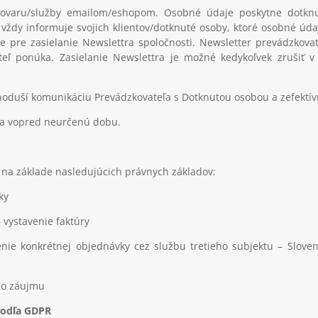
ovaru/služby emailom/eshopom. Osobné údaje poskytne dotknutá
 vždy informuje svojich klientov/dotknuté osoby, ktoré osobné úd
e pre zasielanie Newslettra spoločnosti. Newsletter prevádzkovat
teľ ponúka. Zasielanie Newslettra je možné kedykoľvek zrušiť 
noduší komunikáciu Prevádzkovateľa s Dotknutou osobou a zefektívn
na vopred neurčenú dobu.
na základe nasledujúcich právnych základov:
ky
 vystavenie faktúry
ie konkrétnej objednávky cez službu tretieho subjektu – Sloven
ho záujmu
podľa GDPR