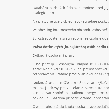
Databázu osobných údajov chránime pred jej 
Exalogic s.r.o.
Na platobné účely objednávok sú údaje poskyto
Webhosting internetového obchodu zabezpečuj
Sprostredovatelia si sú vedomí, že osobné úda
Práva dotknutých (kupujúceho) osôb podľa 
Dotknutá osoba má právo
:
– na prístup k osobným údajom (čl.15 GDP
spracúvania (čl.18 GDPR), na prenosnosť (čl
rozhodovania vrátane profilovania (čl.22 GDPR
Dotknutá osoba môže taktiež odvolať akýkoľve
mailovej adresy pre zasielanie Newslettra sp
kontaktovať spoločnosť Mikom Energy prostr
odkladu a v každom prípade v rámci lehôt sta
Okrem toho má dotknutá osoba právo podať sťa