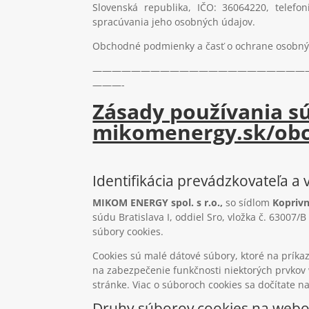
Slovenská republika, IČO: 36064220, telefon
spracúvania jeho osobných údajov.
Obchodné podmienky a časť o ochrane osobných
——————————————————————
———-
Zásady používania s
mikomenergy.sk/ob
Identifikácia prevádzkovateľa a
MIKOM ENERGY spol. s r.o.,
so sídlom
Koprivn
súdu Bratislava I, oddiel Sro, vložka č. 63007/
súbory cookies.
Cookies sú malé dátové súbory, ktoré na príka
na zabezpečenie funkčnosti niektorých prvkov
stránke. Viac o súboroch cookies sa dočítate n
Druhy súborov cookies na webo