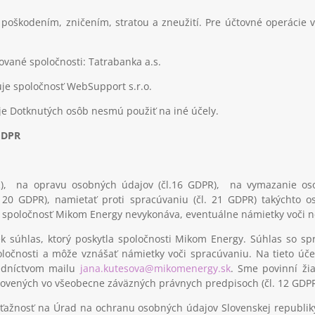
poškodením, zničením, stratou a zneužití. Pre účtovné operácie 
vané spoločnosti: Tatrabanka a.s.
e spoločnosť WebSupport s.r.o.
je Dotknutých osôb nesmú použiť na iné účely.
GDPR
R), na opravu osobných údajov (čl.16 GDPR), na vymazanie os
. 20 GDPR), namietať proti spracúvaniu (čl. 21 GDPR) takýchto 
) spoločnosť Mikom Energy nevykonáva, eventuálne námietky voči ne
k súhlas, ktorý poskytla spoločnosti Mikom Energy. Súhlas so s
oločnosti a môže vznášať námietky voči spracúvaniu. Na tieto úč
edníctvom mailu
jana.kutesova@mikomenergy.sk
. Sme povinní ži
novených vo všeobecne záväzných právnych predpisoch (čl. 12 GDP
žnosť na Úrad na ochranu osobných údajov Slovenskej republiky,