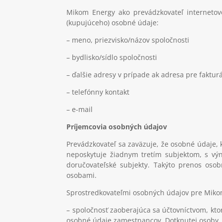
Mikom Energy ako prevádzkovateľ interneto
(kupujúceho) osobné údaje:
– meno, priezvisko/názov spoločnosti
– bydlisko/sídlo spoločnosti
– ďalšie adresy v prípade ak adresa pre faktur
– telefónny kontakt
– e-mail
Príjemcovia osobných údajov
Prevádzkovateľ sa zaväzuje, že osobné údaje,
neposkytuje žiadnym tretím subjektom, s výn
doručovateľské subjekty. Takýto prenos os
osobami.
Sprostredkovateľmi osobných údajov pre Miko
– spoločnosť zaoberajúca sa účtovníctvom, kto
osobné údaje zamestnancov, Dotknutej osoby