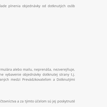
klade plnenia objednávky od dotknutých osôb
rmulára alebo mailu, neprenáša, nezverejňuje,
e vybavenie objednávky dotknutej strany t.j.
raných medzi Prevádzkovateľom a Dotknutými
čtovníctva a za týmto účelom sú jej poskytnuté