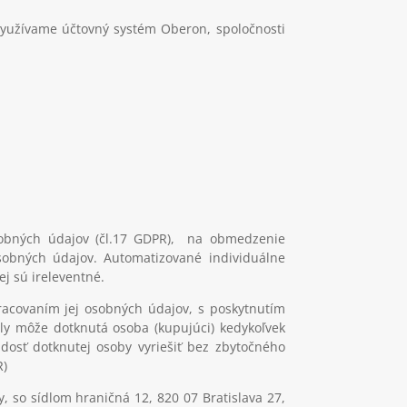
využívame účtovný systém Oberon, spoločnosti
obných údajov (čl.17 GDPR), na obmedzenie
osobných údajov. Automatizované individuálne
j sú ireleventné.
pracovaním jej osobných údajov, s poskytnutím
ely môže dotknutá osoba (kupujúci) kedykoľvek
adosť dotknutej osoby vyriešiť bez zbytočného
R)
 so sídlom hraničná 12, 820 07 Bratislava 27,