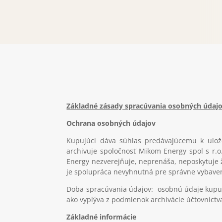
Základné zásady spracúvania osobných údajo
Ochrana osobných údajov
Kupujúci dáva súhlas predávajúcemu k ulož
archivuje spoločnosť Mikom Energy spol s r
Energy nezverejňuje, neprenáša, neposkytuje ž
je spolupráca nevyhnutná pre správne vybaveni
Doba spracúvania údajov
: osobnú údaje kupu
ako vyplýva z podmienok archivácie účtovníctv
Základné informácie