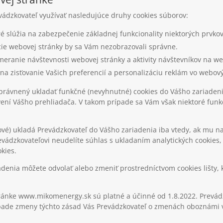
ádzkovateľ využívať nasledujúce druhy cookies súborov:
ré slúžia na zabezpečenie základnej funkcionality niektorých prvkov
kcie webovej stránky by sa Vám nezobrazovali správne.
 meranie návštevnosti webovej stránky a aktivity návštevníkov na w
a na zisťovanie Vašich preferencií a personalizáciu reklám vo webov
ľ oprávnený ukladať funkčné (nevyhnutné) cookies do Vášho zariade
ení Vášho prehliadača. V takom prípade sa Vám však niektoré fun
vé) ukladá Prevádzkovateľ do Vášho zariadenia iba vtedy, ak mu na
revádzkovateľovi neudelíte súhlas s ukladaním analytických cookie
kies.
adenia môžete odvolať alebo zmeniť prostredníctvom cookies lišty, 
ránke www.mikomenergy.sk sú platné a účinné od 1.8.2022. Prevádz
rípade zmeny týchto zásad Vás Prevádzkovateľ o zmenách oboznámi 