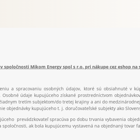
v spoločnosti Mikom Energy spol s r.o. pri nákupe
cez eshop na
eniu a spracovaniu osobných údajov, ktoré sú obsiahnuté v kúp
.o. Osobné údaje kupujúceho získané prostredníctvom objednávko
iadnym tretím subjektom/do tretej krajiny a ani do medzinárodnej 
e objednávky kupujúceho t. j. doručovateľské subjekty ako Sloven
júceho prevádzkovateľ spracúva po dobu trvania vybavenia objed
a spoločnosti, ak bola kupujúcemu vystavená na objednaný tovar fa