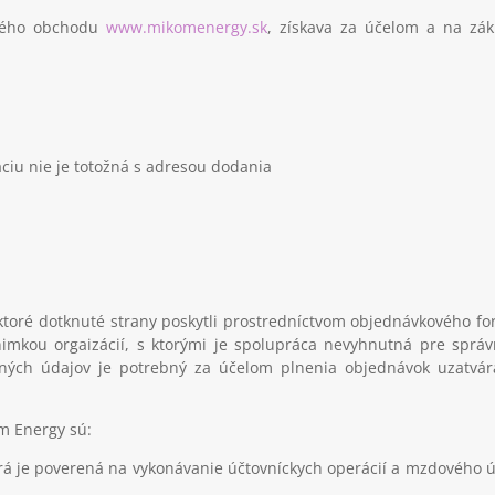
vého obchodu
www.mikomenergy.sk
, získava za účelom a na zá
áciu nie je totožná s adresou dodania
 ktoré dotknuté strany poskytli prostredníctvom objednávkového fo
imkou orgaizácií, s ktorými je spolupráca nevyhnutná pre správn
obných údajov je potrebný za účelom plnenia objednávok uzatvá
m Energy sú
:
rá je poverená na vykonávanie účtovníckych operácií a mzdového ú