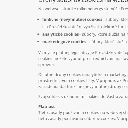
Na webovej stránke mikomenergy.sk môže Prev
funkčné (nevyhnutné) cookies
– súbory, kto
ich Prevádzkovateľ nevyužíval, niektoré fun
analytické cookies
– súbory, ktoré slúžia na
marketingové cookies
– súbory, ktoré slúži
V zmysle platnej legislatívy je Prevádzkovate
cookies môžete vypnúť prostredníctvom nastav
správne.
Ostatné druhy cookies (analytické a marketingo
prostredníctvom cookies lišty. V prípade, ak P
zariadenia iba funkčné (nevyhnutné) druhy coo
Svoj súhlas s ukladaním cookies do Vášho zari
Platnosť
Tieto zásady používania cookies na webovej st
tieto zásady používania súborov cookies. V p