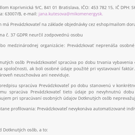
ídlom Koprivnická 9/C, 841 01 Bratislava, IČO: 453 782 15, IČ DPH:
a: 63007/B, e-mail:
jana.kutesova@mikomenergysk.
rým má Prevádzkovateľ na základe objednávky cez eshop/mailom doru
 na č. 37 GDPR neurčil zodpovednú osobu
lebo medzinárodnej organizácie
: Prevádzkovať neprenáša osobné 
nutých osôb Prevádzkovateľ spracúva po dobu trvania vybavenia
 spoločnosti, ak boli osobné údaje použité pri vystavovaní faktúr.
ároveň neuschováva ani neeviduje.
predpisu spracúva Prevádzkovateľ po dobu stanovenú v konkrétn
mu spracúva Prevádzkovateľ tieto údaje po nevyhnutnú dobu
záujem pri spracúvaní osobných údajov Dotknutých osôb neprevažu
tane profilovania
: Prevádzkovateľ nevykonáva automatizované indi
 Dotknutých osôb, a to: