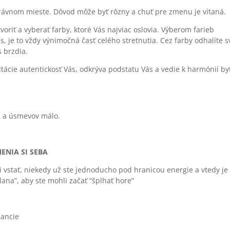
právnom mieste. Dôvod môže byť rôzny a chuť pre zmenu je vítaná.
voriť a vyberať farby, ktoré Vás najviac oslovia. Výberom farieb
, je to vždy výnimočná časť celého stretnutia. Cez farby odhalíte s
s brzdia.
cie autentickosť Vás, odkrýva podstatu Vás a vedie k harmónií by
a a úsmevov málo.
ENIA SI SEBA
 vstať, niekedy už ste jednoducho pod hranicou energie a vtedy je 
ana”, aby ste mohli začať “šplhať hore”
nancie