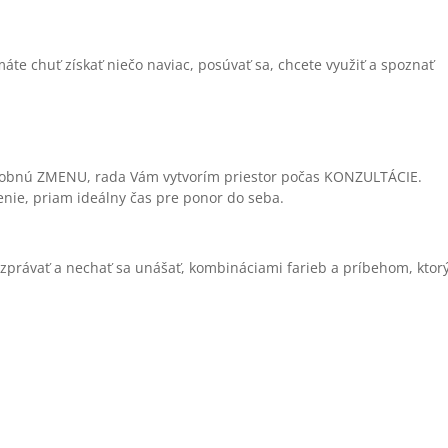
máte chuť získať niečo naviac, posúvať sa, chcete využiť a spoznať
sobnú ZMENU, rada Vám vytvorím priestor počas KONZULTÁCIE.
enie, priam ideálny čas pre ponor do seba.
rozprávať a nechať sa unášať, kombináciami farieb a príbehom, ktor