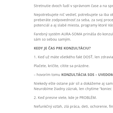
Stretnutie dvoch ľudí v správnom čase a na s
Nepotrebujete nič vedieť, potrebujete sa iba ot
preberáte zodpovednosť za seba, za svoj proces
potenciál a aj slabé miesta, programy ktoré Vá
Farebný systém AURA-SOMA prináša do konzultá
sám so sebou samým.
KEDY JE ČAS PRE KONZULTÁCIU?
1. Keď už máte všetkého fakt DOSŤ, len zdravi
Plačete, kričíte, cítite sa prázdne.
– hovorím tomu
KONZULTÁCIA SOS – UVEDOM
Niekedy ešte ostane pár síl a dokážeme aj sami
Neurobíme žiadny zázrak, len chytíme “koniec l
2. Keď presne viete, kde je PROBLÉM.
Nefunkčný vzťah, zlá práca, deti, ochorenie, fi