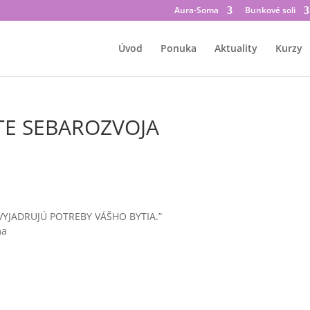
Aura-Soma
Bunkové soli
Úvod
Ponuka
Aktuality
Kurzy
TE SEBAROZVOJA
 VYJADRUJÚ POTREBY VÁŠHO BYTIA.”
ma