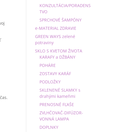
KONZULTÁCIA/PORADENS
TVO
SPRCHOVÉ ŠAMPÓNY
voj
e-MATERIAL ZDRAVIE
GREEN WAYS zelené
ť
potraviny
SKLO S KVETOM ŽIVOTA
KARAFY a DŽBÁNY
POHÁRE
ZOSTAVY KARÁF
PODLOŽKY
SKLENENÉ SLAMKY s
drahými kameňmi
čas.
PRENOSNÉ FĽAŠE
ZVLHČOVAČ-DIFÚZOR-
VONNÁ LAMPA
DOPLNKY