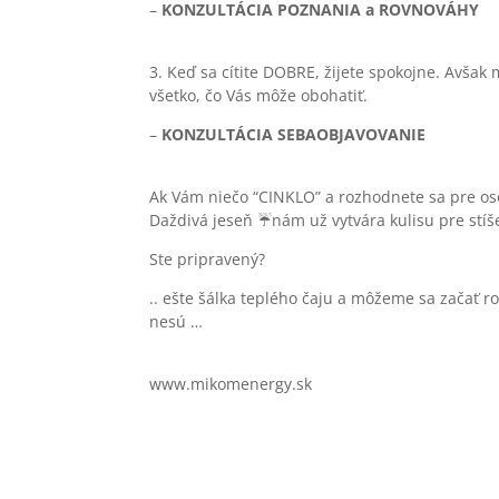
–
KONZULTÁCIA POZNANIA a ROVNOVÁHY
3. Keď sa cítite DOBRE, žijete spokojne. Avšak 
všetko, čo Vás môže obohatiť.
–
KONZULTÁCIA SEBAOBJAVOVANIE
Ak Vám niečo “CINKLO” a rozhodnete sa pre o
Daždivá jeseň ☔️nám už vytvára kulisu pre stíš
Ste pripravený?
.. ešte šálka teplého čaju a môžeme sa začať 
nesú …
www.mikomenergy.sk