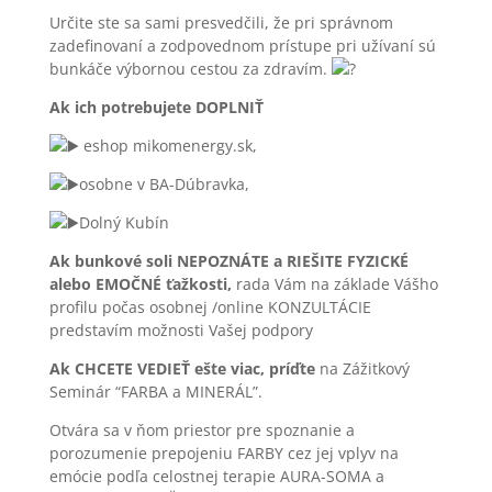
Určite ste sa sami presvedčili, že pri správnom
zadefinovaní a zodpovednom prístupe pri užívaní sú
bunkáče výbornou cestou za zdravím.
Ak ich potrebujete DOPLNIŤ
eshop mikomenergy.sk,
osobne v BA-Dúbravka,
Dolný Kubín
Ak bunkové soli NEPOZNÁTE a RIEŠITE FYZICKÉ
alebo EMOČNÉ ťažkosti,
rada Vám na základe Vášho
profilu počas osobnej /online KONZULTÁCIE
predstavím možnosti Vašej podpory
Ak CHCETE VEDIEŤ ešte viac, príďte
na Zážitkový
Seminár “FARBA a MINERÁL”.
Otvára sa v ňom priestor pre spoznanie a
porozumenie prepojeniu FARBY cez jej vplyv na
emócie podľa celostnej terapie AURA-SOMA a