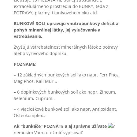
extracelulárneho prostredia do BUNKY, teda z
POTRAVY, plazmy, tkanivového moku atď
BUNKOVÉ SOLI upravujú vnútrobunkový deficit a
pohyb minerálnej látky, jej vylučovanie a
vstrebávanie.
Zvyšujú vstrebateľnosť minerálnych látok z potravy
alebo výživového doplnku.
POZNÁME
:
– 12 základných bunkových solí ako napr. Ferr Phos,
Mag Phos, Kali Mur ..
– 6 doplnkových bunkových solí ako napr. Zincum,
Selenium, Cuprum..
– 4 viacložkové bunkové soli ako napr. Antioxidant,
Osteokomplex..
Ak “bunkáče” POZNÁTE a aj správne užívate
nemusím Vám tu už nič vypisovať.