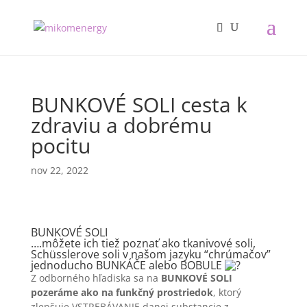
BUNKOVÉ SOLI cesta k
zdraviu a dobrému
pocitu
nov 22, 2022
BUNKOVÉ SOLI
….môžete ich tiež poznať ako tkanivové soli,
Schüsslerove soli v našom jazyku “chrúmačov”
jednoducho BUNKÁČE alebo BOBULE
Z odborného hľadiska sa na
BUNKOVÉ SOLI
pozeráme ako na funkčný prostriedok
, ktorý
zlepšuje VSTREBÁVANIE danej substancie z