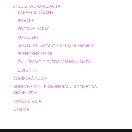
SKLO S KVETOM ŽIVOTA
KARAFY a DŽBÁNY
POHÁRE
ZOSTAVY KARÁF
PODLOŽKY
SKLENENÉ SLAMKY s drahými kameňmi
PRENOSNÉ FĽAŠE
ZVLHČOVAČ-DIFÚZOR-VONNÁ LAMPA
DOPLNKY
VODÍKOVÁ VODA
BUNKOVÉ SOLI BIOMINERAL a KOZMETIKA
BIOMINERAL
KONZULTÁCIA
Ostatné