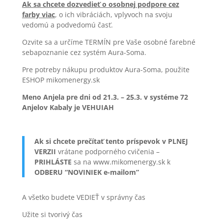
Ak sa chcete dozvedieť o osobnej podpore cez
farby viac
, o ich vibráciách, vplyvoch na svoju
vedomú a podvedomú časť.
Ozvite sa a určíme TERMÍN pre Vaše osobné farebné
sebapoznanie cez systém Aura-Soma.
Pre potreby nákupu produktov Aura-Soma, použite
ESHOP mikomenergy.sk
Meno Anjela pre dni od 21.3. – 25.3. v systéme 72
Anjelov Kabaly je VEHUIAH
Ak si chcete prečítať tento príspevok v PLNEJ
VERZII
vrátane podporného cvičenia –
PRIHLÁSTE
sa na www.mikomenergy.sk k
ODBERU “NOVINIEK e-mailom”
A všetko budete VEDIEŤ v správny čas
Užite si tvorivý čas