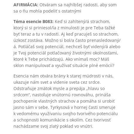
AFIRMÁCIA:
Otváram sa najhlbšej radosti, aby som
sa o ňu mohla podeliť s ostatnými
Téma esencie B083:
Keď si zahltený/á strachom,
ktorý si si priniesol/la z minulosti je pre Teba ťažké
byť teraz a tu v radosti. Aj keď pracuješ so strachom,
úzkosť zostáva. Možno si bol/a často prenasledovaný/
á. Potláčaš svoj potenciál, nechceš byť videný/á alebo
je Tvoj potenciál potlačovaný životnými okolnosťami,
ktoré k Tebe prichádzajú. Ako vnímaš moc? Máš
sklon manipulovať a využívať situácie plné emócií?
Esencia nám otvára brány k starej múdrosti v nás,
ukazuje nám svet a videnie sveta cez srdce.
Odstraňuje zmätok mysle a prepája „hlavu so
srdcom“, nastoľuje vnútornú rovnováhu, prináša
pochopenie vlastných strachov a pomáha si urobiť
jasno sám v sebe. Tyrkysová v hornej časti smeruje
k vedomému využívaniu svojho tvorivého potenciálu
a schopnosti komunikácie s okolím. Cez tvorivosť
nachádzame svoj zlatý poklad vo vnútri.