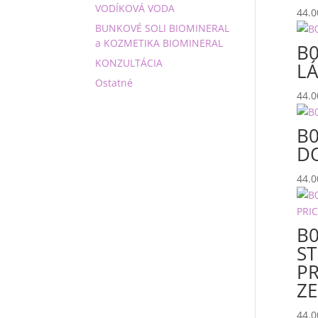
VODÍKOVÁ VODA
44.
BUNKOVÉ SOLI BIOMINERAL
a KOZMETIKA BIOMINERAL
B0
KONZULTÁCIA
L
Ostatné
44.
B0
D
44.
B0
S
P
Z
44.