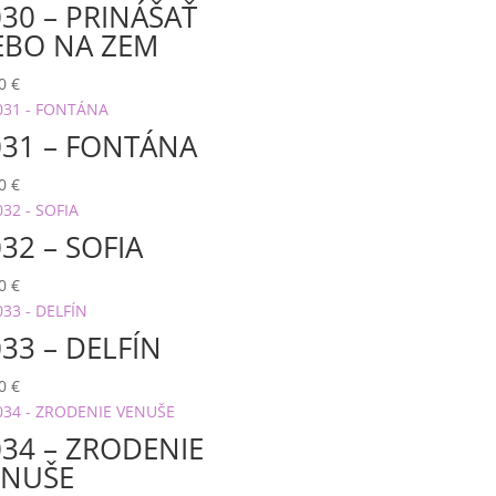
30 – PRINÁŠAŤ
EBO NA ZEM
00
€
31 – FONTÁNA
00
€
32 – SOFIA
00
€
33 – DELFÍN
00
€
34 – ZRODENIE
ENUŠE