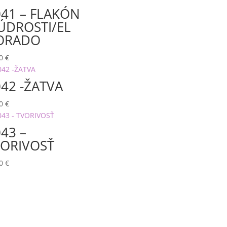
41 – FLAKÓN
ÚDROSTI/EL
ORADO
00
€
42 -ŽATVA
00
€
43 –
VORIVOSŤ
00
€