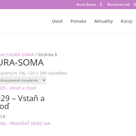
Aura-Soma
Bunkové soli
Úvod
Ponuka
Aktuality
Kurzy
ov
/
AURA-SOMA
/ Stránka 8
URA-SOMA
azených 106–120 z 200 výsledkov
29 – Vstaň a
oď
00
€