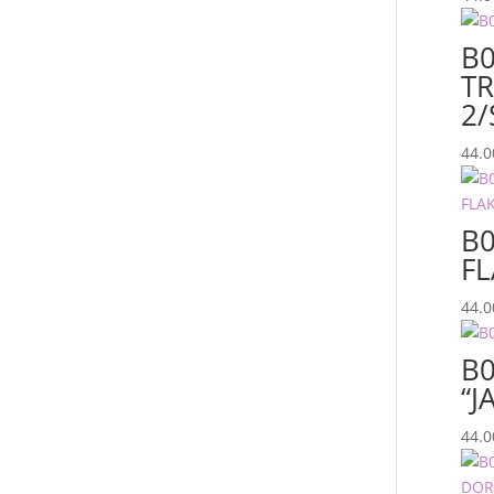
B0
T
2
44.
B0
F
44.
B0
“J
44.