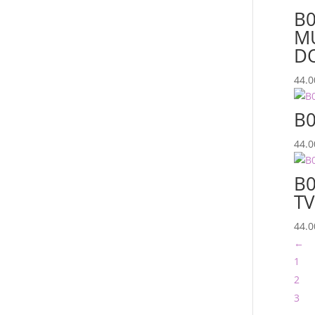
B0
M
D
44.
B0
44.
B0
T
44.
←
1
2
3