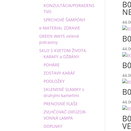
B0
KONZULTÁCIA/PORADENS
N
TVO
SPRCHOVÉ ŠAMPÓNY
44.
e-MATERIAL ZDRAVIE
GREEN WAYS zelené
B0
potraviny
44.
SKLO S KVETOM ŽIVOTA
KARAFY a DŽBÁNY
B0
POHÁRE
ZOSTAVY KARÁF
44.
PODLOŽKY
SKLENENÉ SLAMKY s
B0
drahými kameňmi
44.
PRENOSNÉ FĽAŠE
ZVLHČOVAČ-DIFÚZOR-
B0
VONNÁ LAMPA
V
DOPLNKY