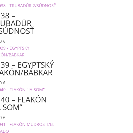
38 –
RUBADÚR
/SÚDNOSŤ
00
€
39 – EGYPTSKÝ
LAKÓN/BÁBKAR
00
€
40 – FLAKÓN
A SOM”
00
€