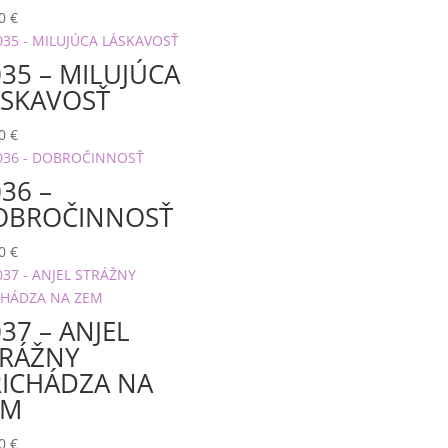
00
€
35 – MILUJÚCA
ÁSKAVOSŤ
00
€
36 –
OBROČINNOSŤ
00
€
37 – ANJEL
TRÁŽNY
RICHÁDZA NA
EM
00
€