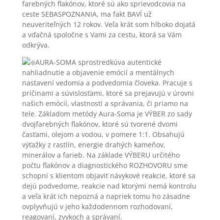
farebných flakónov, ktoré sú ako sprievodcovia na
ceste SEBASPOZNANIA, ma fakt BAVÍ už
neuveriteľných 12 rokov. Veľa krát som hlboko dojatá
a vďačná spoločne s Vami za cestu, ktorá sa Vám
odkrýva.
AURA-SOMA sprostredkúva autentické
nahliadnutie a objavenie emócií a mentálnych
nastavení vedomia a podvedomia človeka. Pracuje s
príčinami a súvislosťami, ktoré sa prejavujú v úrovni
našich emócií, vlastností a správania, či priamo na
tele. Základom metódy Aura-Soma je VÝBER zo sady
dvojfarebných flakónov, ktoré sú tvorené dvomi
časťami, olejom a vodou, v pomere 1:1. Obsahujú
výťažky z rastlín, energie drahých kameňov,
minerálov a farieb. Na základe VÝBERU určitého
počtu flakónov a diagnostického ROZHOVORU sme
schopní s klientom objaviť návykové reakcie, ktoré sa
dejú podvedome, reakcie nad ktorými nemá kontrolu
a veľa krát ich nepozná a napriek tomu ho zásadne
ovplyvňujú v jeho každodennom rozhodovaní,
reagovaní, zvykoch a správaní.